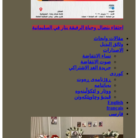
احتفاء بنضال وحياة الرفيقة ينار في السليمانية
مقالات وابحاث
وثائق البديل
الاصدارات
نساء الانتفاضة
صوت الانتفاضة
جريدة الغد الاشتراكي
کوردی
ڕۆژنامەی ڕەوت
بەیاننامە
ووتار و لێکۆڵینەوە
ڤیدیۆ وچاوپێکەوتن
English
français
فارسی