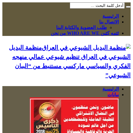
الرئيسية
الاتصال بنا
طلب العضوية والكتابة الينا
ئێمە کێین WHO ARE WE من نحن
منظمة البديل
الشيوعي في العراق تنظيم شيوعي عمالي منهجه
الفكري والسياسي ماركسي مستنبط من “البيان
الشيوعي”
الرئيسية
بيانات