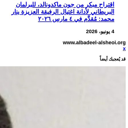
اقتراح مبكر من جون ماكدونالد، للبرلمان
البريطاني لأدانة اغتيال الرفيقة العزيزة ينار
محمد: مُقدَّم في ٤ مارس ٢٠٢٦
4 يونيو، 2026
www.albadeel-alsheoi.org
x