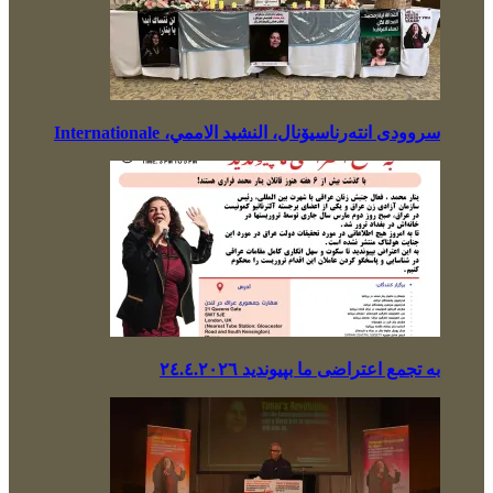
سروودی انتەرناسیۆنال، النشيد الاممي، Internationale
بە تجمع اعتراضی ما بپیوندید ٢٤.٤.٢٠٢٦