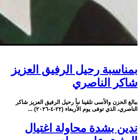
بمناسبة رحيل الرفيق العزيز
شاكر الناصري
ببالغ الحزن والأسى تلقينا نبأ رحيل الرفيق العزيز شاكر
الناصري، الذي توفى يوم الأربعاء (٢٢-٤-٢٠٢٦) ...
ندين بشدة محاولة اغتيال