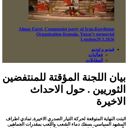
Almas Farzi, Communist party of Iran,Kurdistan
Organisation-Komala, Yanar’s memorial
London29.3.2026
فيديو و ئوديو
فعاليات
المقابلات
بيان اللجنة المؤقتة للمنتفضين
الثوريين . حول الاحداث
الاخيرة
اثبتت النهاية المتوقعة لحركة التيار الصدري الاخيرة, تمادي اطراف
المشهد السياسي, بسفك دماء الشعب واللعب بمقدرات الجماهير,