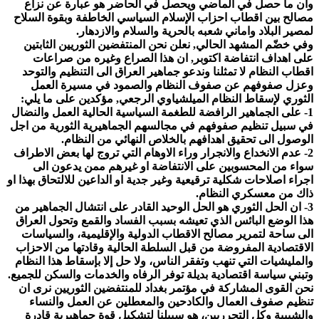
وأن ما حصل في الماضي ويحصل في الحاضر هو عبارة عن نزاع
مصالح بين اقطاب احزاب الإسلام السياسي الخاطفة وبقوة السلاح
لمصير البلاد واماني شعبه بالحرية والسلام والازدهار.
وفي خضّم المشهد الحالي, نعلن نحن المنتفضين الثوريين الثابتين
على اهداف انتفاضة اكتوبر, ان هذا الصراع وغيره من صراعات
اقطاب النظام لا تمثلنا وندعو جماهير العراق الى التنظيم والتوحد
وعزل صفوفهم عن صفوف النظام والصمود في مسيرة العمل
الثوري لإسقاط النظام الميلشياوي الرجعي, مؤكدين على ما يلي:
1- على الجماهير الرافضة للطغمة السياسية الحالية العمل والنضال
في سبيل تنظيم صفوفهم في مجالسهم الجماهيرية الثورية من اجل
الوصول الى تحقيق اهدافهم بالخلاص النهائي من النظام.
2- عدم الانخداع والانجرار وراء الاوهام التي تروج لها بعض الاطراف
سواء من المحسوبين على الانتفاضة او غيرهم ممن يدعون الى
اجراء اصلاحات شكلية ترقيعية وغير جدية او الداعين للالتحاق بهذا او
ذاك من معسكري النظام.
3- ان الحل الثوري هو الحل الوحيد القادر على انتشال الجماهير من
هذا الوضع البائس الذي تعيشه بسبب الفساد والقمع وتحول العراق
الى ساحة لتمرير مصالح الاقطاب الدولية والإقليمية، والسياسات
الاقتصادية المفروضة من قبل السلطة الحالية وقادتها من الاحزاب
والمليشيات التي تنهب وتفقر الناس، ولا حل إلا بإسقاط هذا النظام
وتبني سياسة اقتصادية بديلة توفر الرفاه والخدمات والسكن للجميع.
نحن القوى المشاركة في مؤتمر بغداد للمنتفضين الثوريين نرى ان
تنظيم صفوف العمال والكادحين والمعطلين عن العمل والنساء
والشبيبة وكل التحرريين، هو سبيلنا لتشكيل قوة جماهيرية قادرة