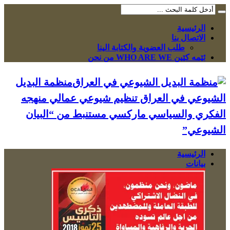
الرئيسية
الاتصال بنا
طلب العضوية والكتابة الينا
ئێمە کێین WHO ARE WE من نحن
منظمة البديل
الشيوعي في العراق تنظيم شيوعي عمالي منهجه
الفكري والسياسي ماركسي مستنبط من “البيان
الشيوعي”
الرئيسية
بيانات