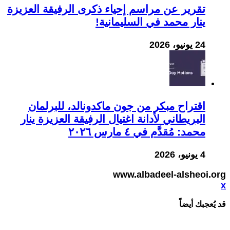
تقرير عن مراسم إحياء ذكرى الرفيقة العزيزة
ينار محمد في السليمانية!
24 يونيو، 2026
اقتراح مبكر من جون ماكدونالد، للبرلمان
البريطاني لأدانة اغتيال الرفيقة العزيزة ينار
محمد: مُقدَّم في ٤ مارس ٢٠٢٦
4 يونيو، 2026
www.albadeel-alsheoi.org
x