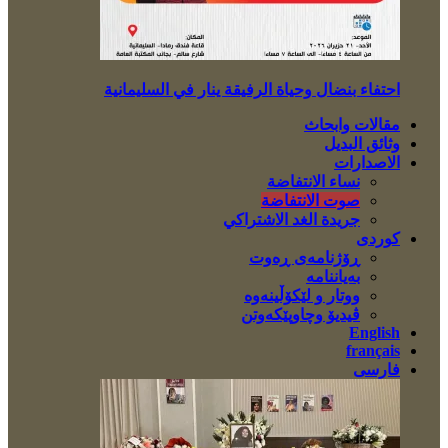
احتفاء بنضال وحياة الرفيقة ينار في السليمانية
مقالات وابحاث
وثائق البديل
الاصدارات
نساء الانتفاضة
صوت الانتفاضة
جريدة الغد الاشتراكي
کوردی
ڕۆژنامەی ڕەوت
بەیاننامە
ووتار و لێکۆڵینەوە
ڤیدیۆ وچاوپێکەوتن
English
français
فارسی