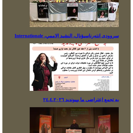
سروودی انتەرناسیۆنال، النشيد الاممي، Internationale
بە تجمع اعتراضی ما بپیوندید ٢٤.٤.٢٠٢٦