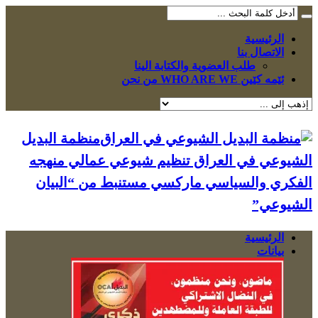
الرئيسية
الاتصال بنا
طلب العضوية والكتابة الينا
ئێمە کێین WHO ARE WE من نحن
منظمة البديل
الشيوعي في العراق تنظيم شيوعي عمالي منهجه
الفكري والسياسي ماركسي مستنبط من “البيان
الشيوعي”
الرئيسية
بيانات