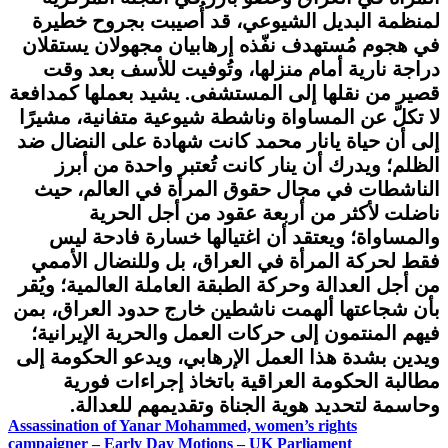
لمنظمة البديل الشيوعي، قد أُصيبت بجروح خطيرة
في هجوم مُستهدف نفّذه إرهابيان مجهولان يستقلان
دراجة نارية أمام منزلها، وتُوفيت للأسف بعد وقت
قصير من نقلها إلى المستشفى. يشيد بعملها كمدافعة
لا تكلّ عن المساواة وناشطة شيوعية متفانية، مشيرًا
إلى أن حياة يانار محمد كانت شهادة على النضال ضد
الظلم؛ ويدرك أن ينار كانت تُعتبر واحدة من أبرز
الناشطات في مجال حقوق المرأة في العالم، حيث
ناضلت لأكثر من أربعة عقود من أجل الحرية
والمساواة؛ ويعتقد أن اغتيالها خسارة فادحة ليس
فقط لحركة المرأة في العراق، بل وللنضال الأممي
من أجل العدالة وحركة الطبقة العاملة العالمية؛ ويُقر
بأن شجاعتها ألهمت ناشطين خارج حدود العراق، بمن
فيهم المنتمون إلى حركات العمل والحرية الإيرانية؛
ويدين بشدة هذا العمل الإرهابي، ويدعو الحكومة إلى
مطالبة الحكومة العراقية باتخاذ إجراءات فورية
وحاسمة لتحديد هوية الجناة وتقديمهم للعدالة.
Assassination of Yanar Mohammed, women’s rights
campaigner – Early Day Motions – UK Parliament