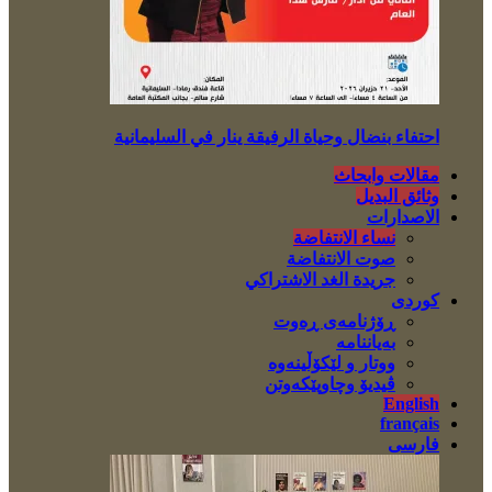
احتفاء بنضال وحياة الرفيقة ينار في السليمانية
مقالات وابحاث
وثائق البديل
الاصدارات
نساء الانتفاضة
صوت الانتفاضة
جريدة الغد الاشتراكي
کوردی
ڕۆژنامەی ڕەوت
بەیاننامە
ووتار و لێکۆڵینەوە
ڤیدیۆ وچاوپێکەوتن
English
français
فارسی