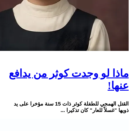
ماذا لو وجدت كوثر من يدافع
عنها!
القتل الهمجي للطفلة كوثر ذات 15 سنة مؤخرا على يد
ذويها "غسلاً للعار" كان تذكيرا ...