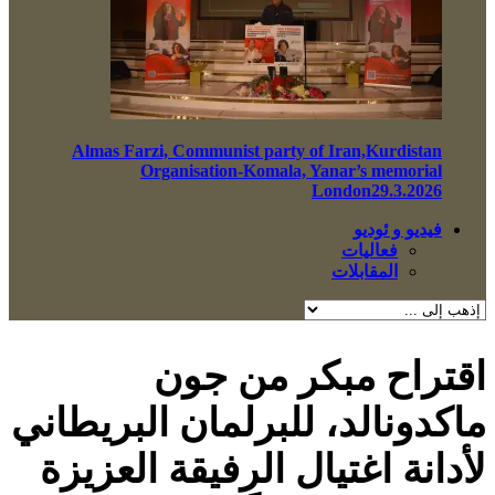
Almas Farzi, Communist party of Iran,Kurdistan
Organisation-Komala, Yanar’s memorial
London29.3.2026
فيديو و ئوديو
فعاليات
المقابلات
اقتراح مبكر من جون
ماكدونالد، للبرلمان البريطاني
لأدانة اغتيال الرفيقة العزيزة