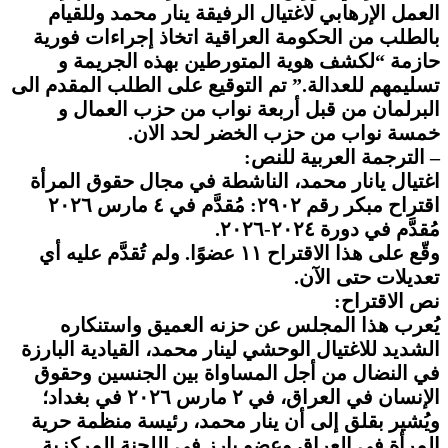
العمل الإرهابي لاغتيال الرفيقة ينار محمد وللقيام
بالطلب من الحكومة العراقية اتخاذ إجراءات فورية
حازمة “لكشف هوية المتورطين بهذه الجريمة و
تسليمهم للعدالة.” تم التوقيع على الطلب المقدم الى
البرلمان من قبل أربعة نواب من حزب العمال و
خمسة نواب من حزب الخضر لحد الان.
– الترجمة العربية للنص:
اغتيال يانار محمد، الناشطة في مجال حقوق المرأة
اقتراح مبكر رقم ٢٩٠٢: مُقدَّم في ٤ مارس ٢٠٢٦
مُقدَّم في دورة ٢٠٢٤-٢٠٢٦.
وقّع على هذا الاقتراح ١١ عضوًا. ولم تُقدَّم عليه أي
تعديلات حتى الآن.
نص الاقتراح:
يُعرب هذا المجلس عن حزنه العميق واستنكاره
الشديد للاغتيال الوحشي لينار محمد، القيادية البارزة
في النضال من أجل المساواة بين الجنسين وحقوق
الإنسان في العراق، في ٢ مارس ٢٠٢٦ في بغداد؛
ويُشير بقلق إلى أن ينار محمد، رئيسة منظمة حرية
المرأة في العراق وعضو بارز في اللجنة المركزية