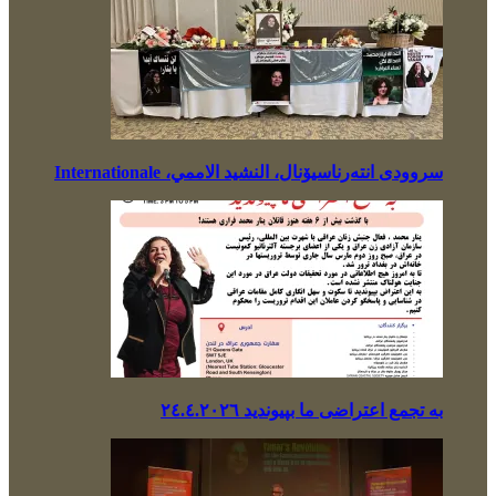
سروودی انتەرناسیۆنال، النشيد الاممي، Internationale
بە تجمع اعتراضی ما بپیوندید ٢٤.٤.٢٠٢٦