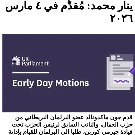
ينار محمد: مُقدَّم في ٤ مارس
٢٠٢٦
قدم جون ماكدونالد عضو البرلمان البريطاني من
حزب العمال، والنائب السابق لرئيس الحزب تحت
قيادة جيرمي كوربن، طلبا الى البرلمان للقيام بإدانة