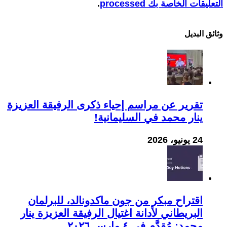
التعليقات الخاصة بك processed
.
وثائق البدیل
تقرير عن مراسم إحياء ذكرى الرفيقة العزيزة
ينار محمد في السليمانية!
24 يونيو، 2026
اقتراح مبكر من جون ماكدونالد، للبرلمان
البريطاني لأدانة اغتيال الرفيقة العزيزة ينار
محمد: مُقدَّم في ٤ مارس ٢٠٢٦