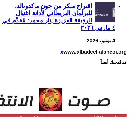
اقتراح مبكر من جون ماكدونالد،
للبرلمان البريطاني لأدانة اغتيال
الرفيقة العزيزة ينار محمد: مُقدَّم في
٤ مارس ٢٠٢٦
4 يونيو، 2026
x
www.albadeel-alsheoi.org