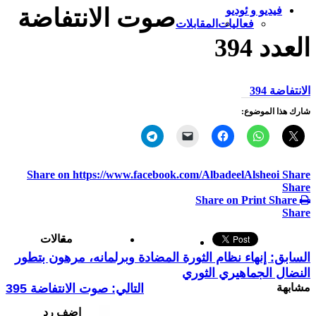
فيديو و ئوديو
صوت الانتفاضة
فعاليات
المقابلات
العدد 394
الانتفاضة 394
شارك هذا الموضوع:
Share on https://www.facebook.com/AlbadeelAlsheoi
Share
Share
Share on Print
Share
Share
مقالات
السابق:
إنهاء نظام الثورة المضادة وبرلمانه، مرهون بتطور
النضال الجماهيري الثوري
مشابهة
التالي:
صوت الانتفاضة 395
اضف رد