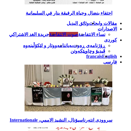
احتفاء بنضال وحياة الرفيقة ينار في السليمانية
مقالات وابحاث
وثائق البديل
الاصدارات
نساء الانتفاضة
صوت الانتفاضة
جريدة الغد الاشتراكي
کوردی
ڕۆژنامەی ڕەوت
بەیاننامە
ووتار و لێکۆڵینەوە
ڤیدیۆ وچاوپێکەوتن
français
English
فارسی
سروودی انتەرناسیۆنال، النشيد الاممي، Internationale