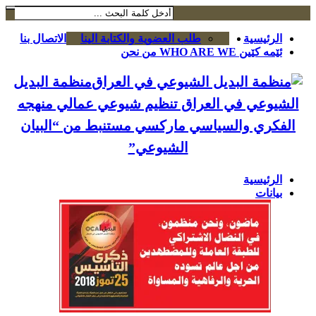
الرئيسية
طلب العضوية والكتابة الينا
الاتصال بنا
ئێمە کێین WHO ARE WE من نحن
منظمة البديل
الشيوعي في العراق تنظيم شيوعي عمالي منهجه
الفكري والسياسي ماركسي مستنبط من “البيان
الشيوعي”
الرئيسية
بيانات