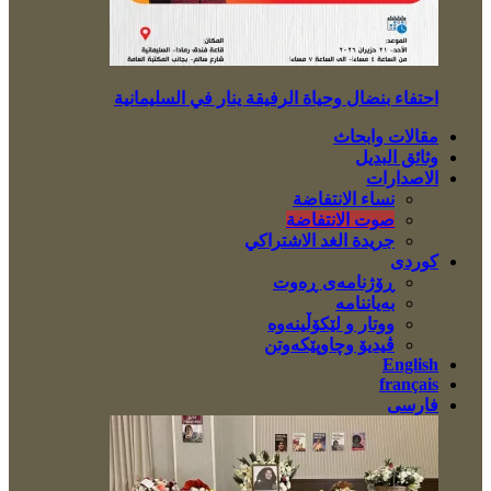
احتفاء بنضال وحياة الرفيقة ينار في السليمانية
مقالات وابحاث
وثائق البديل
الاصدارات
نساء الانتفاضة
صوت الانتفاضة
جريدة الغد الاشتراكي
کوردی
ڕۆژنامەی ڕەوت
بەیاننامە
ووتار و لێکۆڵینەوە
ڤیدیۆ وچاوپێکەوتن
English
français
فارسی