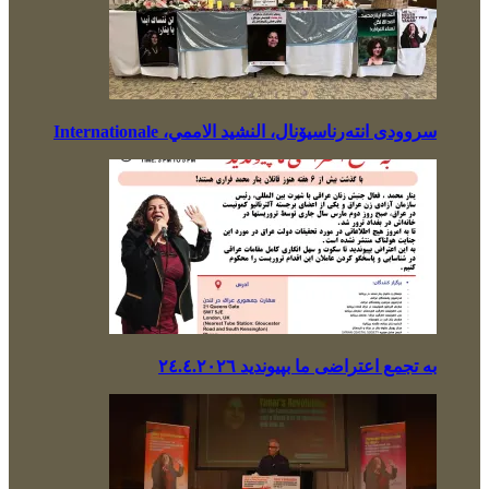
سروودی انتەرناسیۆنال، النشيد الاممي، Internationale
بە تجمع اعتراضی ما بپیوندید ٢٤.٤.٢٠٢٦