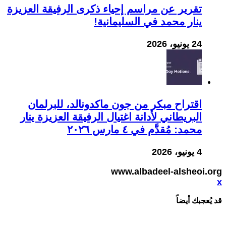
تقرير عن مراسم إحياء ذكرى الرفيقة العزيزة
ينار محمد في السليمانية!
24 يونيو، 2026
اقتراح مبكر من جون ماكدونالد، للبرلمان
البريطاني لأدانة اغتيال الرفيقة العزيزة ينار
محمد: مُقدَّم في ٤ مارس ٢٠٢٦
4 يونيو، 2026
www.albadeel-alsheoi.org
x