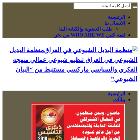
الرئيسية
الاتصال بنا
طلب العضوية والكتابة الينا
ئێمە کێین WHO ARE WE من نحن
منظمة البديل
الشيوعي في العراق تنظيم شيوعي عمالي منهجه
الفكري والسياسي ماركسي مستنبط من “البيان
الشيوعي”
الرئيسية
بيانات