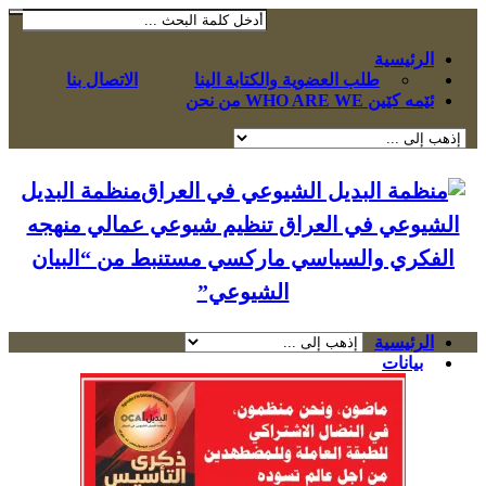
الرئيسية
طلب العضوية والكتابة الينا
الاتصال بنا
ئێمە کێین WHO ARE WE من نحن
منظمة البديل
الشيوعي في العراق تنظيم شيوعي عمالي منهجه
الفكري والسياسي ماركسي مستنبط من “البيان
الشيوعي”
الرئيسية
بيانات