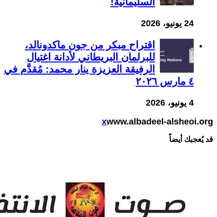
السليمانية!
24 يونيو، 2026
اقتراح مبكر من جون ماكدونالد،
للبرلمان البريطاني لأدانة اغتيال
الرفيقة العزيزة ينار محمد: مُقدَّم في
٤ مارس ٢٠٢٦
4 يونيو، 2026
x
www.albadeel-alsheoi.org