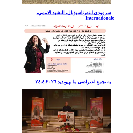
سروودی انتەرناسیۆنال، النشيد الاممي،
Internationale
بە تجمع اعتراضی ما بپیوندید ٢٤.٤.٢٠٢٦