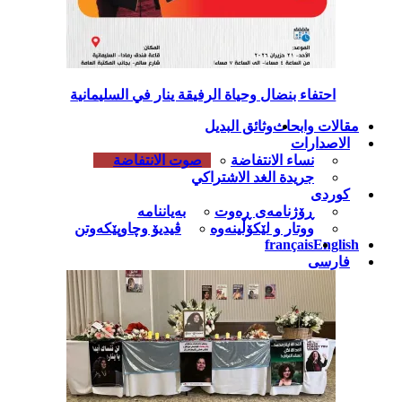
احتفاء بنضال وحياة الرفيقة ينار في السليمانية
مقالات وابحاث
وثائق البديل
الاصدارات
نساء الانتفاضة
صوت الانتفاضة
جريدة الغد الاشتراكي
کوردی
ڕۆژنامەی ڕەوت
بەیاننامە
ووتار و لێکۆڵینەوە
ڤیدیۆ وچاوپێکەوتن
français
English
فارسی