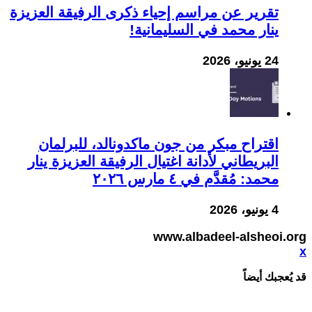
تقرير عن مراسم إحياء ذكرى الرفيقة العزيزة
ينار محمد في السليمانية!
24 يونيو، 2026
اقتراح مبكر من جون ماكدونالد، للبرلمان
البريطاني لأدانة اغتيال الرفيقة العزيزة ينار
محمد: مُقدَّم في ٤ مارس ٢٠٢٦
4 يونيو، 2026
www.albadeel-alsheoi.org
x