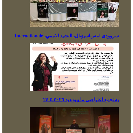
سروودی انتەرناسیۆنال، النشيد الاممي، Internationale
بە تجمع اعتراضی ما بپیوندید ٢٤.٤.٢٠٢٦