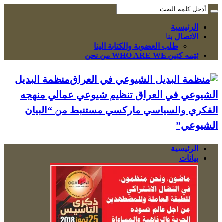
الرئيسية
الاتصال بنا
طلب العضوية والكتابة الينا
ئێمە کێین WHO ARE WE من نحن
منظمة البديل
الشيوعي في العراق تنظيم شيوعي عمالي منهجه
الفكري والسياسي ماركسي مستنبط من “البيان
الشيوعي”
الرئيسية
بيانات