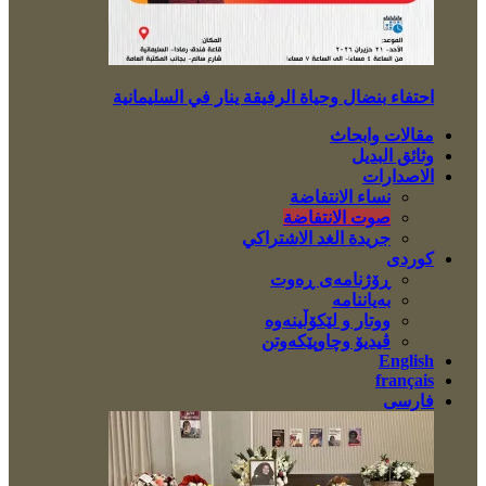
احتفاء بنضال وحياة الرفيقة ينار في السليمانية
مقالات وابحاث
وثائق البديل
الاصدارات
نساء الانتفاضة
صوت الانتفاضة
جريدة الغد الاشتراكي
کوردی
ڕۆژنامەی ڕەوت
بەیاننامە
ووتار و لێکۆڵینەوە
ڤیدیۆ وچاوپێکەوتن
English
français
فارسی