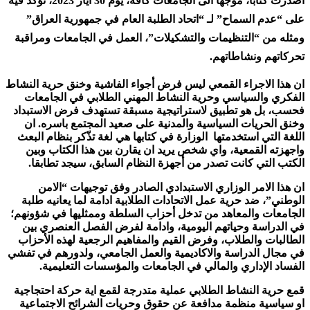
اصدرت كتابا، موجها الى الجامعات كافة، يوم 30 أيار 2023، تؤكد فيه
على “عدم السماح” لـ “اتحاد الطلبة العام في جمهورية العراق”
ومثله من “التنظيمات والتشكيلات”، العمل في الجامعات ومراقبة
تحركاتهم ونشاطاتهم.
ان هذا الاجراء القمعي ليس فرض أجواء الفاشية وخنق حرية النشاط
الفكري والسياسي وحرية النشاط المهني الطلابي في الجامعات
فحسب، بل هو تطبيق لاستراتيجية مسبقة تستهدف فرض الاستبداد
وخنق الحريات السياسية والمدنية على صعيد المجتمع باسره. ان
اللغة التي استخدمتها الوزارة في كتابها هي لغة تذّكر بنظام البعث
واجهزته القمعية، واي شخص يريد ان يقارن بين هذا الكتاب وبين
الكتب التي كانت تصدر من أجهزة النظام السابق، سيجد تطابقا.
ان هذا الامر الوزاري الاستبدادي الصادر وفق توجيهات “الامن
الوطني”، ضد حرية عمل الاتحادات الطلابية ادامة لما يعانيه طلبة
الجامعات والمعاهد من تدخل أحزاب السلطة وممثليها في شؤونهم؛
في الدراسة وحياتهم اليومية، وادامة لفرض الفصل العنصري بين
الطالبات والطلاب، وفرض القيم والمفاهيم الرجعية لهذه الأحزاب
في مجال الدراسة والاكاديمية والعمل الجامعي، ولدورهم في تفشي
الفساد الإداري والمالي في الجامعات والمؤسسات التعليمية.
قمع حرية النشاط الطلابي عملية متدرجة لقمع اية حركة احتجاجية
او سياسية منظمة مدافعة عن حقوق وحريات الشرائح الاجتماعية