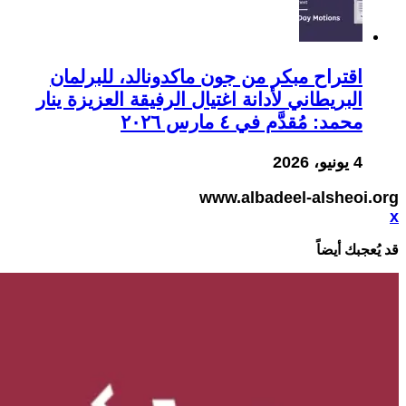
اقتراح مبكر من جون ماكدونالد، للبرلمان
البريطاني لأدانة اغتيال الرفيقة العزيزة ينار
محمد: مُقدَّم في ٤ مارس ٢٠٢٦
4 يونيو، 2026
www.albadeel-alsheoi.org
x