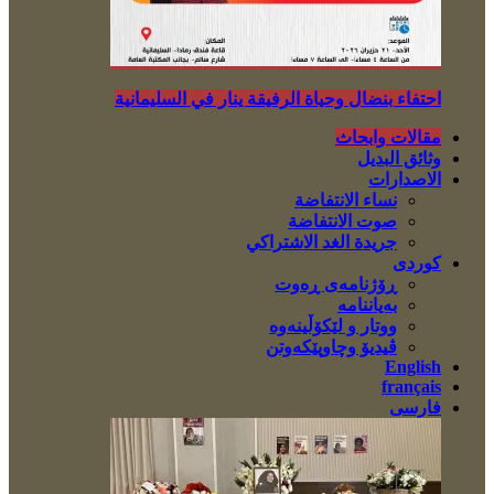
احتفاء بنضال وحياة الرفيقة ينار في السليمانية
مقالات وابحاث
وثائق البديل
الاصدارات
نساء الانتفاضة
صوت الانتفاضة
جريدة الغد الاشتراكي
کوردی
ڕۆژنامەی ڕەوت
بەیاننامە
ووتار و لێکۆڵینەوە
ڤیدیۆ وچاوپێکەوتن
English
français
فارسی