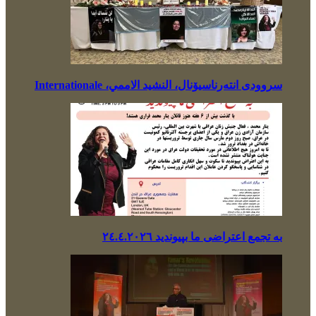
سروودی انتەرناسیۆنال، النشيد الاممي، Internationale
بە تجمع اعتراضی ما بپیوندید ٢٤.٤.٢٠٢٦