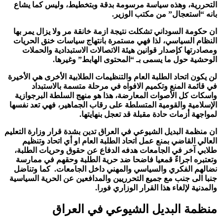
التحررية، وهذه سياسة مرسومة بدقة وبتخطيط، وليس كما يشاع
بانه “استعجال” من مكتب الوزير.
ان حكومة السوداني تشكلت نتيجة ازمة خانقة مر ولا يزال يمر بها
النظام السياسي، لذا فهي مستمرة بانتهاج سياسات خنق الحريات
ومصادرتها كإصدار قوانين هيئة الاتصالات الاستبدادية والحملات
الوحشية حول ما يسمى بـ “المحتوى الهابط” وغيرها.
لن يكون اتحاد الطلبة العام والتنظيمات الطلابية الأخرى هي الأخيرة
في قائمة المنع وتكميم الافواه في مرحلة متسمة بالاستبداد
واسكات كل الأصوات المعارضة، هذا هو منهج السلطة البرجوازية
الإسلامية والقومية المتسلطة على رقاب الجماهير، فهي تعد نفسها
لمواجهة أزمات حادة مقبلة قد تعجل بنهايتها.
ان منظمة البديل الشيوعي في العراق تدين بشدة قرار وزارة التعليم
العالي القاضي بمنع عمل اتحاد الطلبة العام او أي اتحاد وتنظيم
طلابي آخر في الجامعات هدفه الدفاع عن حقوق وحريات الطلبة،
وتعتبره اجراءً قمعيا فاضحا ضد حرية الطلبة وحقهم في ممارسة
نضالهم الفكري والسياسي والمهني داخل الجامعات. كما وتناضل
جنبا الى جنب مع جميع التحرريين والمدافعين عن الحرية السياسية
والمدنية لإلغاء هذا القرار الوزاري فورا.
منظمة البديل الشيوعي في العراق