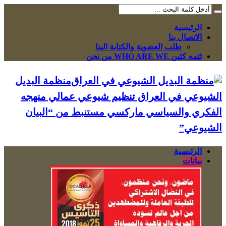
الرئيسية
الاتصال بنا
طلب العضوية والكتابة الينا
ئێمە کێین WHO ARE WE من نحن
منظمة البديل
الشيوعي في العراق تنظيم شيوعي عمالي منهجه
الفكري والسياسي ماركسي مستنبط من “البيان
الشيوعي”
الرئيسية
بيانات