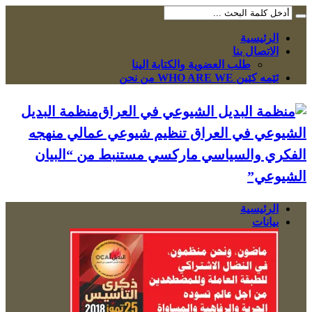
الرئيسية
الاتصال بنا
طلب العضوية والكتابة الينا
ئێمە کێین WHO ARE WE من نحن
منظمة البديل
الشيوعي في العراق تنظيم شيوعي عمالي منهجه
الفكري والسياسي ماركسي مستنبط من “البيان
الشيوعي”
الرئيسية
بيانات