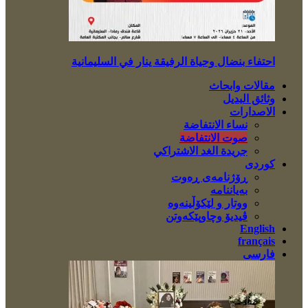
احتفاء بنضال وحياة الرفيقة ينار في السليمانية
مقالات وابحاث
وثائق البديل
الاصدارات
نساء الانتفاضة
صوت الانتفاضة
جريدة الغد الاشتراكي
کوردی
ڕۆژنامەی ڕەوت
بەیاننامە
ووتار و لێکۆڵینەوە
ڤیدیۆ وچاوپێکەوتن
English
français
فارسی