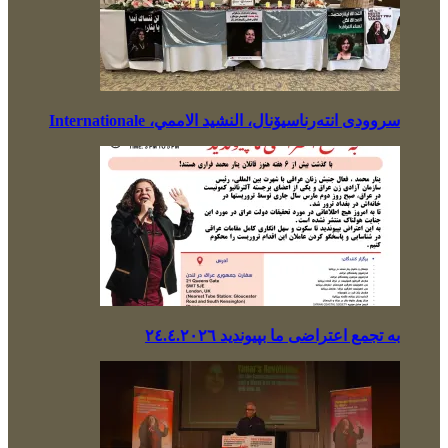
سروودی انتەرناسیۆنال، النشيد الاممي، Internationale
بە تجمع اعتراضی ما بپیوندید ٢٤.٤.٢٠٢٦