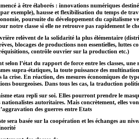
mencé à être élaborés : innovations numériques destinée
t par exemple), hausse et flexibilisation du temps de t
’économie, poursuite du développement du capitalisme ver
our notre classe si elle ne retrouve pas rapidement le che
vrière relèvent de la solidarité la plus élémentaire (dist
es, blocages de productions non essentielles, luttes cont
quisitions, contrôle ouvrier sur la production etc.).
selon l’état du rapport de force entre les classes, une ri
ismes supra-étatiques, la toute puissance des multination
ns la crise. En réaction, des mesures économiques de typ
tions bourgeoises. Dans tous les cas, la traduction poli
isme etau repli sur soi. Elles pourront prendre le masq
 nationalistes autoritaires. Mais concrètement, elles v
 l’aggravation des guerres entre Etats.
iste sera basée sur la coopération et les échanges au n
norité.