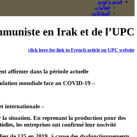
فيديو و ئوديو
فعاليات
المقابلات
muniste en Irak et de l’UPC
click here for link to French article on UPC website
affirmer dans la période actuelle :
– que le capitalisme porte une lourde responsabilité en augmentant considérablement la vulnérabilité de la population mondiale face au COVID-19
– que les luttes et les organisations de la classe ouvrière doivent se placer dans une perspective révolutionnaire et internationale.
la situation. En reprenant la production pour des
ielles, les entreprises ont confirmé leur nocivité.
lieu de 135 en 2019, à cause des dysfonctionnements