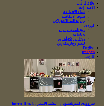
وثائق البديل
الاصدارات
نساء الانتفاضة
صوت الانتفاضة
جريدة الغد الاشتراكي
کوردی
ڕۆژنامەی ڕەوت
بەیاننامە
ووتار و لێکۆڵینەوە
ڤیدیۆ وچاوپێکەوتن
English
français
فارسی
سروودی انتەرناسیۆنال، النشيد الاممي، Internationale