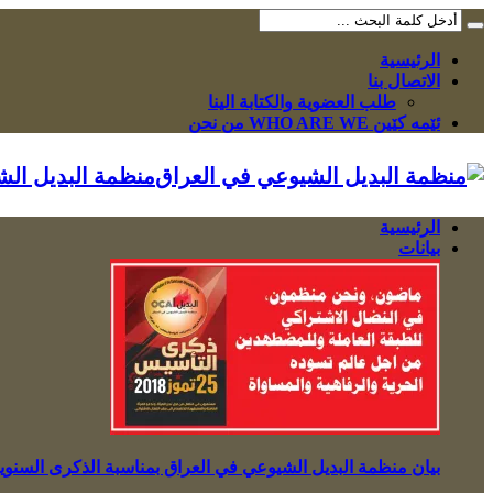
الرئيسية
الاتصال بنا
طلب العضوية والكتابة الينا
ئێمە کێین WHO ARE WE من نحن
البيان الشيوعي”
الرئيسية
بيانات
 الشيوعي في العراق بمناسبة الذكرى السنوية الثامنة لتأسيسها