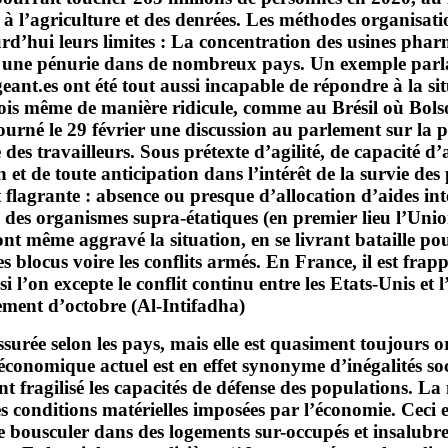
 l’agriculture et des denrées. Les méthodes organisation
urd’hui leurs limites : La concentration des usines phar
é une pénurie dans de nombreux pays. Un exemple parlan
geant.es ont été tout aussi incapable de répondre à la si
rfois même de manière ridicule, comme au Brésil où Bol
urné le 29 février une discussion au parlement sur la p
e des travailleurs. Sous prétexte d’agilité, de capacité 
ion et de toute anticipation dans l’intérêt de la survie d
st flagrante : absence ou presque d’allocation d’aides in
n des organismes supra-étatiques (en premier lieu l’Un
 ont même aggravé la situation, en se livrant bataille p
s blocus voire les conflits armés. En France, il est fra
 l’on excepte le conflit continu entre les Etats-Unis et
ement d’octobre (Al-Intifadha).
urée selon les pays, mais elle est quasiment toujours or
conomique actuel est en effet synonyme d’inégalités soci
nt fragilisé les capacités de défense des populations. La
conditions matérielles imposées par l’économie. Ceci est
 se bousculer dans des logements sur-occupés et insalu