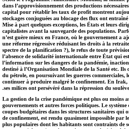
dans l’approvisionnement des productions nécessaires à
capital pour rétablir les taux de profit montrent aujo
stockages conjuguées au blocage des flux ont entraîn
Mise à part quelques exceptions, les États et leurs diri
capitalistes avant la sauvegarde des populations. Pa
n’est guère mieux en France, où le gouvernement a ajo
une réforme régressive réduisant les droits à la retrait
spectre de la planification ?), le refus de toute prévis
l’absence de solidarité internationale entre État qui e
l’information sur les dangers de la pandémie, inactio
destiné à l’Organisation Mondiale de la Santé etc. Ils
du pétrole, en poursuivant les guerres commerciales, le
continuer à produire malgré le confinement. En Irak, si
ses milices ont persévéré dans la répression du soulèv
La gestion de la crise pandémique est plus ou moins ass
gouvernements et autres forces politiques. Le système é
coupes budgétaires dans les structures sanitaires qui o
de confinement, est rendu quasiment impossible par les 
plus populaires dont les habitants sont contraints de