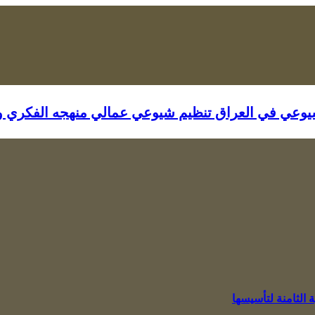
 عمالي منهجه الفكري والسياسي ماركسي مستنبط من “
بيان منظمة البديل