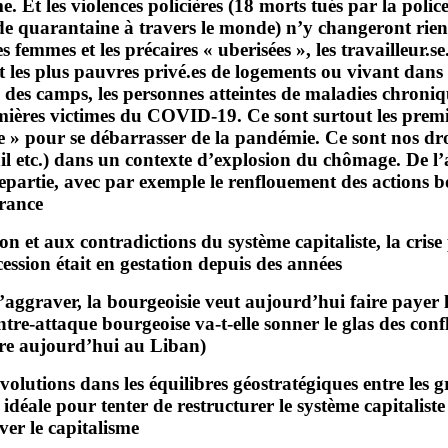
 Et les violences policières (18 morts tués par la polic
de quarantaine à travers le monde) n’y changeront rien. 
s femmes et les précaires « uberisées », les travailleur.se
es plus pauvres privé.es de logements ou vivant dans des 
ans des camps, les personnes atteintes de maladies chroniq
emières victimes du COVID-19. Ce sont surtout les premi
e » pour se débarrasser de la pandémie. Ce sont nos droi
il etc.) dans un contexte d’explosion du chômage. De l’au
repartie, avec par exemple le renflouement des actions 
rance.
n et aux contradictions du système capitaliste, la cri
cession était en gestation depuis des années
’aggraver, la bourgeoisie veut aujourd’hui faire payer le
 contre-attaque bourgeoise va-t-elle sonner le glas des c
ore aujourd’hui au Liban) ?
olutions dans les équilibres géostratégiques entre les gr
déale pour tenter de restructurer le système capitaliste 
er le capitalisme.