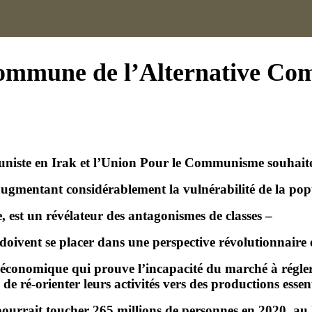
ommune de l’Alternative Com
iste en Irak et l’Union Pour le Communisme souhaitent 
– que la pandémie, conjuguée à la récession économique, est un révélateur des antagonismes de classes
conomique qui prouve l’incapacité du marché à régler 
 de ré-orienter leurs activités vers des productions essent
urrait toucher 265 millions de personnes en 2020, au 