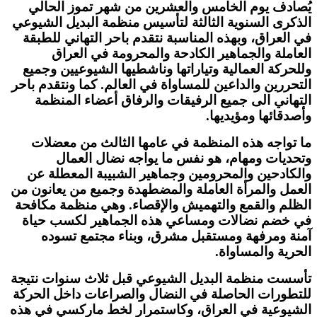
يُصادف يوم الخامس والعشرين من شهر تموز الحالي
الذكرى السنوية الثالثة لتأسيس منظمة البديل الشيوعي
في العراق، وبهذه المناسبة نتقدم باحر التهاني للطبقة
العاملة والجماهير الكادحة والمحرومة في العراق
وللحركة العمالية وتياراتها وناشطيها الشيوعيين وجميع
التحررين والداعين للمساواة في العالم. كما ونتقدم باحر
التهاني الى جميع الرفيقات والرفاق أعضاء المنظمة
وأصدقائها ومؤيديها.
ما تواجه هذه المنظمة في عامها الثالث من معضلات
وتحديات ومهام، هو نفس ما يواجه نضال العمال
والكادحين والمحرومين وجماهير الشبيبة المعطلة عن
العمل والمرأة العاملة والمضطهدة وجميع من يعانون من
الظلم والقمع والتهميش والإقصاء. وهي منظمة مكافحة
في خضم نضالات ومساعي هذه الجماهير لكسب حياة
آمنة ومرفهة ومستقبل مشرق، وبناء مجتمع تسوده
الحرية والمساواة.
تأسست منظمة البديل الشيوعي قبل ثلاث سنوات نتيجة
للتطورات الحاصلة في النضال والصراعات داخل الحركة
الشيوعية في العراق، وكاستمرار لخط ماركسي في هذه