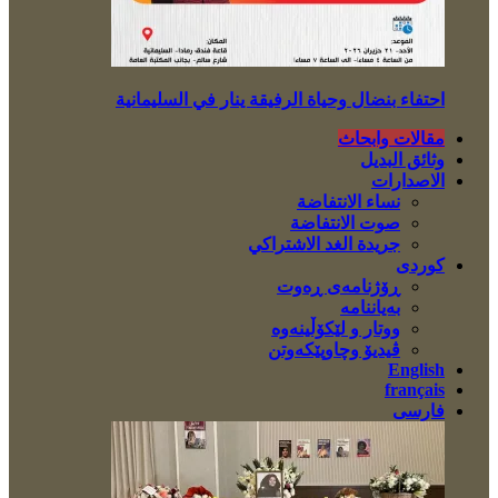
احتفاء بنضال وحياة الرفيقة ينار في السليمانية
مقالات وابحاث
وثائق البديل
الاصدارات
نساء الانتفاضة
صوت الانتفاضة
جريدة الغد الاشتراكي
کوردی
ڕۆژنامەی ڕەوت
بەیاننامە
ووتار و لێکۆڵینەوە
ڤیدیۆ وچاوپێکەوتن
English
français
فارسی