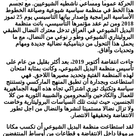
الحركة عموما ومساعي ناشطيه الشيوعيين. مع تجسم
هذا الخط في منظمة سياسية شيوعية وصياغة الخطوط
الأساسية البرامجية وإصدار بيانها التاسيسي يوم 25 تموز
2018 ومن ثم عقد مؤتمرها التأسيسي، باتت منظمة
البديل الشيوعي في العراق تدخل معترك النضال الطبقي
البروليتاري الشيوعي وطو ر نوعي من النضال، مع ما
يحمل هذا التحول من ديناميكية نضالية جديدة ومهام
وتحديات وآفاق.
جاءت انتفاضة أكتوبر 2019، بعد أكثر بقليل من عام على
تأسيس منظمة البديل الشيوعي، وكانت بمثابة امتحان
لهذه المنظمة الفتية وتحديد مصيرها اللاحق. فهي
استطاعت وبجدارة أن تطبق المنهج الماركسي وتستنتج
سياسة وتكتيك ثوري اشتراكي تجاه هذه الهبة الجماهيرية
للعمال والكادحين والمحرومين والشبيبة الثورية من كلا
الجنسين، حيث تبنت تلك السياسات البروليتارية وخاضت
ولا تزال نضالا مستميتا لنشرها والنضال من اجل تطور
الانتفاضة وتحقيقها الانتصار.
لقد استطاعت منظمة البديل الشيوعي أن تكسب مكانا
مرموقا داخل الانتفاضة و قطاعات من أوساط المنتفضين