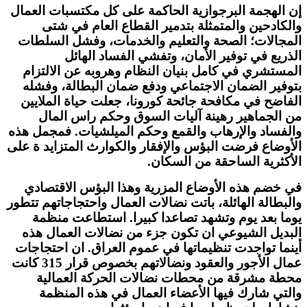
إن الهجمة البرجوازية الحاكمة على كل مكتسبات العمال
والكادحين والمتمثلة بتدمير القطاع العام في شتى
المجالات؛ الصحة والتعليم والخدمات، وفشل السلطات
الذريع في توفير الأمان، وتفشي الفساد الهائل
المستشري في كامل بنيان النظام وهروبه عن الالتزام
بتوفير الضمان الاجتماعي ودفع ضمان البطالة، وفشله
الفاضح في مكافحة جائحة كورونا، جعلت حياة الملايين
من الجماهير رهينة آليات السوق وحكم راس المال
والفساد والإرهاب والقمع وحكم الميلشيات. فمجمل هذه
الأوضاع فرضت البؤس والإفقار والكوارث المتزايد ة على
الأكثرية الساحقة من السكان.
في خضم هذه الأوضاع المزرية وهذا البؤس الاقتصادي
والبطالة الهائلة، باتت نضالات العمال واحتجاجاتهم تتطور
يوما بعد يوم وتشهد تصاعدا كبيرا. استطاعت منظمة
البديل الشيوعي ان تكون جزء من نضالات العمال هذه
أينما تواجدت تنظيماتها في عموم العراق. ان احتجاجات
عمال الأجور والعقود ونضالاتهم بخصوص قرار 315 كانت
محطة مشرقة من محطات نضالات الحركة العمالية
والتي شارك فيها الأعضاء العمال في هذه المنظمة