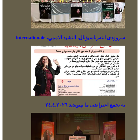
سروودی انتەرناسیۆنال، النشيد الاممي، Internationale
بە تجمع اعتراضی ما بپیوندید ٢٤.٤.٢٠٢٦