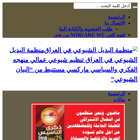
الرئيسية
الاتصال بنا
طلب العضوية والكتابة الينا
ئێمە کێین WHO ARE WE من نحن
منظمة البديل
الشيوعي في العراق تنظيم شيوعي عمالي منهجه
الفكري والسياسي ماركسي مستنبط من “البيان
الشيوعي”
الرئيسية
بيانات