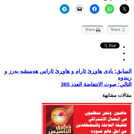
Share
Share
السابق:
یادی هاوڕێ ئارام و هاوڕێ ئاراس هەمیشە بەرز و
زیندوە
التالي:
صوت الانتفاضة العدد 365
مقالات مشابهة