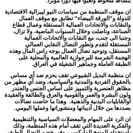
بنشاط ملحوظ ولعبوا فيها دورا مؤثرا.
ان موقف المنظمة من سياسات النيو ليبرالية الاقتصادية
للدولة و”الورقة البيضاء” تطابق مع موقف العمال
والنقابات والاتحادات العمالية المستقلة وعمال قطاع
الصناعة، وناضلت وخلال السنوات الماضية، ولا تزال،
وجنبا الى جنب، مع النقابات والاتحادات العمالية
المستقلة لتقدم وتطور النضال النقابي العمالي
المستقل، وتوحيد نضال العمال بوجه راس المال وهذه
الهجمة الشرسة للبرجوازية العالمية والمحلية على
الطبقة العاملة وجماهير الشغيلة في العراق.
ان منظمة البديل الشيوعي تقف بحزم ضد أي مساس
بالحقوق الفردية والمدنية والسياسية، وضد أي مظهر من
مظاهر العنصرية والتمييز على أساس الجنس والجندر
ولون البشرة والعمر والقومية والعرق والطائفة والعقيدة
أوالقابليات البدنية والذهنية. وهذا ما خاضت نضالات
بصددها من خلال أديباتها ومنشوراتها وعملها اليومي.
ان الرد على المهام والمعضلات السياسية والتنظيمية
والفكرية العديدة التي تقف أمام هذه المنظمة، وذلك
باستخدام المنهج الماركسي، وفي خضم النضال الطبقي