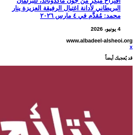
اقتراح مبكر من جون ماكدونالد، للبرلمان
البريطاني لأدانة اغتيال الرفيقة العزيزة ينار
محمد: مُقدَّم في ٤ مارس ٢٠٢٦
4 يونيو، 2026
www.albadeel-alsheoi.org
x