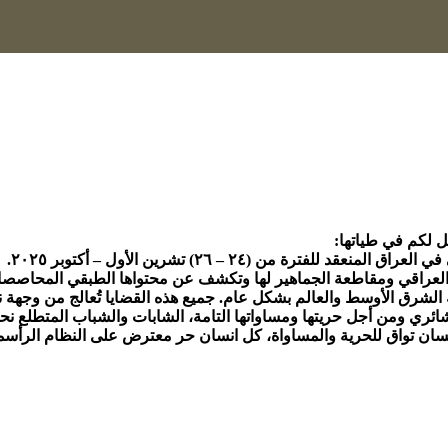
 من (٢٤ – ٢٦) تشرين الأول – أكتوبر ٢٠٢٥.
ن العراقي ومقاطعة الجماهير لها وتكشف عن محتواها الطبقي المحاصصا
 الشرق الأوسط والعالم بشكل عام. جميع هذه القضايا تُعالج من وجهة 
ئري ومن أجل حريتها ومساواتها التامة، الشابات والشباب المتطلع نحو غ
كل انسان تواق للحرية والمساواة، كل انسان حر معترض على النظام الرأ