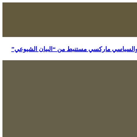
والسياسي ماركسي مستنبط من “البيان الشيوعي”