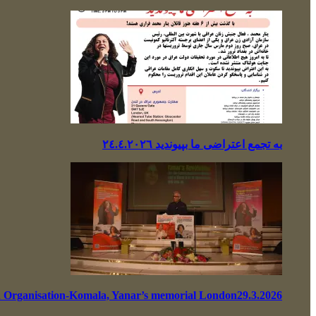
بە تجمع اعتراضی ما بپیوندید ٢٤.٤.٢٠٢٦
n Organisation-Komala, Yanar’s memorial London29.3.2026