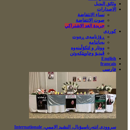
وثائق البديل
الاصدارات
نساء الانتفاضة
صوت الانتفاضة
جريدة الغد الاشتراكي
کوردی
ڕۆژنامەی ڕەوت
بەیاننامە
ووتار و لێکۆڵینەوە
ڤیدیۆ وچاوپێکەوتن
English
français
فارسی
سروودی انتەرناسیۆنال، النشيد الاممي، Internationale