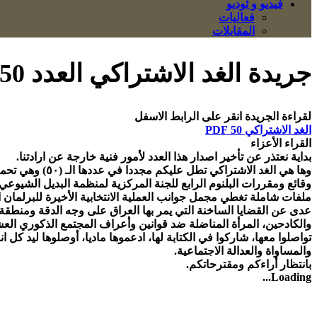
فيديو و ئوديو
فعاليات
المقابلات
جريدة الغد الاشتراكي العدد 50
لقراءة الجریدة انقر علی الرابط الاسفل
الغد الاشتراكي 50 PDF
القراء الأعزاء
بداية نعتذر عن تأخير اصدار هذا العدد لأمور فنية خارجة عن ارادتنا.
وها هي الغد الاشتراكي تطل عليكم مجددا في عددها الـ (٥٠) وهي تحمل لكم في طياتها:
وقائع ومقررات البلنوم الرابع للجنة المركزية لمنظمة البديل الشيوعي في العراق المنعقد للفترة
ملفات شاملة تغطي مجمل جوانب العملية الانتخابية الأخيرة للبرلما
عدى عن القضايا الساخنة التي يمر بها العراق على وجه الدقة ومنطقة
والكادحين، المرأة المناضلة ضد قوانين وأعراف المجتمع الذكوري العشا
تواصلوا معها، شاركوا في الكتابة لها، ادعموها ماديا، أوصلوها ليد 
والمساواة والعدالة الاجتماعية.
بانتظار أراءكم ومقترحاتكم.
Loading...