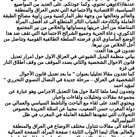
عددها(45)وهي تحتوي، وكما عودتكم، على العديد من المواضيع
السياسية، الاقتصادية والاجتماعية التي تخص العراق والمنطقة
والعالم وتعالجها من وجهة نظر الماركسية ومن زاوية مصالح الطبقة
العاملة والكادحة، الشباب الثائر المتطلع الى غد أفضل، المرأة
المناضلة من أجل حريتها ومساواتها والخلاص من نير المجتمع
الذكوري، دعاة الحرية وجميع الشرائح الاجتماعية التي تقف ضد هذا
الوضع المأساوي الذي فرضته السلطة الطائفية القومية وتناضل من
أجل الخلاص من نيرها.
تجدون في هذا العدد:
بياني منظمة البديل الشيوعي في العراق الاول حول امرار تعديل
قانون الاحوال الشخصية والثاني بصدد الموقف من وقف اطلاق النار
في غزة
كما تجدون مقالا تحليليا بعنوان ” ما بعد تعديل قانون الأحوال
الشخصية في العراق – مرحلة جديدة في النضال النسوي التحرري ”
لمؤيد احمد
وتجدون ايضا ملفا كاملا حول هذا التعديل الاجرامي وهو عبارة عن
مجموعة مقالات وتحليلات ولقاءات واخبار.
ويحتوي العدد على لقاء مع الباحث والناشط السياسي والعمالي من
دولة المغرب حسن الصعيب، مجيبا عن اسئلة الجريدة بخصوص
التحولات التي تشهدها الطبقة العاملة في المغرب في ظل
النيوليبرالية.
اضافة الى مقالات تتناول مختلف الاوضاع في العراق والمنطقة
والعالم. هناك ايضا الأبواب الثابتة ( صفحة المرأة، الصفحة العمالية