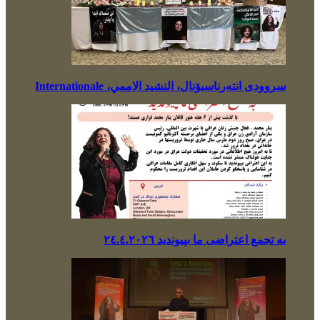
سروودی انتەرناسیۆنال، النشيد الاممي، Internationale
بە تجمع اعتراضی ما بپیوندید ٢٤.٤.٢٠٢٦