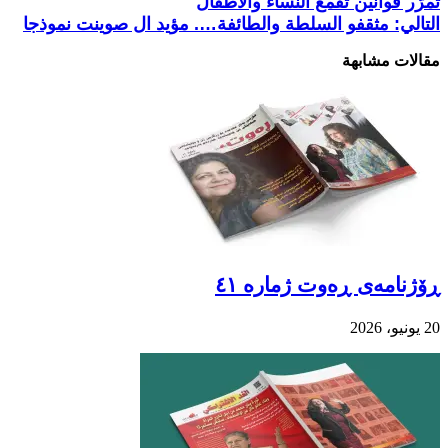
تُمرّر قوانين تقمع النساء والأطفال
التالي:
مثقفو السلطة والطائفة…. مؤيد ال صوينت نموذجا
مقالات مشابهة
ڕۆژنامەی ڕەوت ژمارە ٤١
20 يونيو، 2026