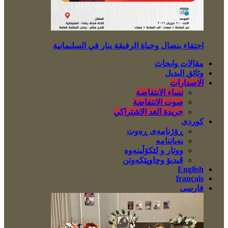
احتفاء بنضال وحياة الرفيقة ينار في السليمانية
مقالات وابحاث
وثائق البديل
الاصدارات
نساء الانتفاضة
صوت الانتفاضة
جريدة الغد الاشتراكي
کوردی
ڕۆژنامەی ڕەوت
بەیاننامە
ووتار و لێکۆڵینەوە
ڤیدیۆ وچاوپێکەوتن
English
français
فارسی