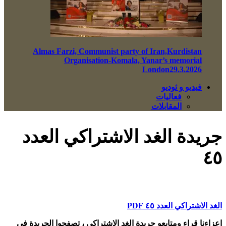
Almas Farzi, Communist party of Iran,Kurdistan
Organisation-Komala, Yanar’s memorial
London29.3.2026
فيديو و ئوديو
فعاليات
المقابلات
جريدة الغد الاشتراكي العدد
٤٥
الغد الاشتراكي العدد ٤٥ PDF
اعزاءنا قراء ومتابعو جريدة الغد الاشتراكي ، تصفحوا الجريدة في