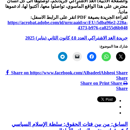
والصفحة الأدبية) الغد الاشتراكي جريدتكم، اوصلوها الى كل انسان
معترض على هذا الواقع المأسوي، تواصلوا معها، اكتبوا لها، ادعموها
ماديا.
لقراءة الجریدة بصیغة PDF انقر علی الرابط الاسفل:
https://acrobat.adobe.com/id/urn:aaid:sc:EU:5dba96e2-228a-
4373-b976-ca8255d6b048
جریدة الغد الاشتراکي العدد ٤٥ کانون الثاني (ینایر) 2025
شارك هذا الموضوع:
Share on https://www.facebook.com/AlbadeelAlsheoi
Share
Share
Share on Print
Share
Share
السابق:
من بين فتات الحقوق: سلطة الإسلام السياسي