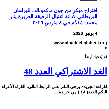
اقتراح مبكر من جون ماكدونالد، للبرلمان
البريطاني لأدانة اغتيال الرفيقة العزيزة ينار
محمد: مُقدَّم في ٤ مارس ٢٠٢٦
4 يونيو، 2026
www.albadeel-alsheoi.org
x
الغد الاشتراكي العدد 48
لقراءة الجريدة يرجى النقر على الرابط التالي: القراء الأعزاء
اليكم العدد( ٤٨ ) من جريدة ...