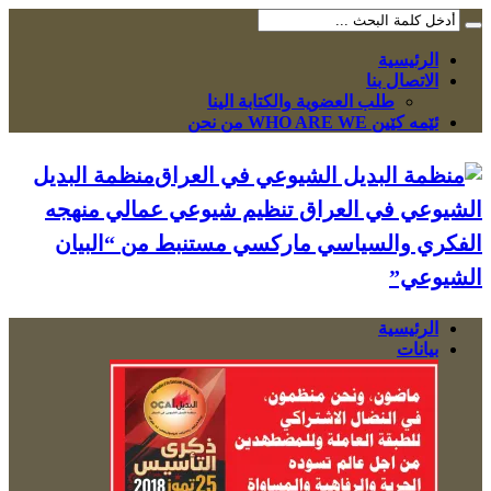
الرئيسية
الاتصال بنا
طلب العضوية والكتابة الينا
ئێمە کێین WHO ARE WE من نحن
منظمة البديل
الشيوعي في العراق تنظيم شيوعي عمالي منهجه
الفكري والسياسي ماركسي مستنبط من “البيان
الشيوعي”
الرئيسية
بيانات