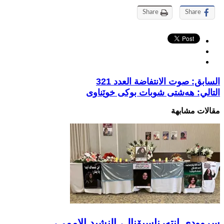
Share
Share
السابق:
صوت الانتفاضة العدد 321
التالي:
هەشتی شوبات بوکی خوێناوی
مقالات مشابهة
سروودی انتەرناسیۆنال، النشيد الاممي،