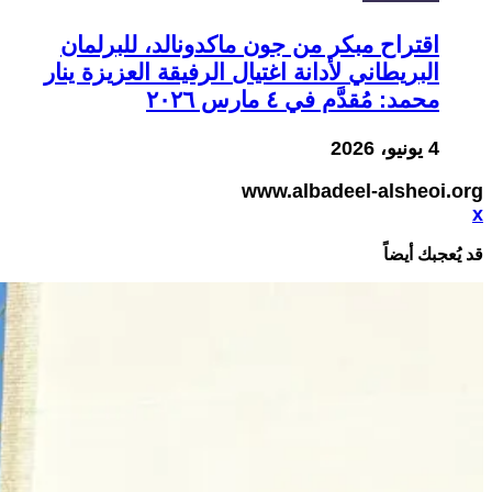
اقتراح مبكر من جون ماكدونالد، للبرلمان
البريطاني لأدانة اغتيال الرفيقة العزيزة ينار
محمد: مُقدَّم في ٤ مارس ٢٠٢٦
4 يونيو، 2026
www.albadeel-alsheoi.org
x