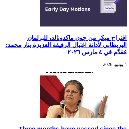
اقتراح مبكر من جون ماكدونالد، للبرلمان
البريطاني لأدانة اغتيال الرفيقة العزيزة ينار محمد:
مُقدَّم في ٤ مارس ٢٠٢٦
4 يونيو، 2026
Three months have passed since the