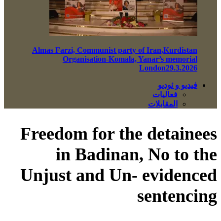
Almas Farzi, Communist party of Iran,Kurdistan
Organisation-Komala, Yanar’s memorial
London29.3.2026
فيديو و ئوديو
فعاليات
المقابلات
Freedom for the detainees
in Badinan, No to the
Unjust and Un- evidenced
sentencing