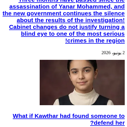
assassination of Yanar Mohammed, and
the new government continues the silence
about the results of the investigation!
Cabinet changes do not justify turning a
blind eye to one of the most serious
crimes in the region!
2 يونيو، 2026
What if Kawthar had found someone to
defend her?