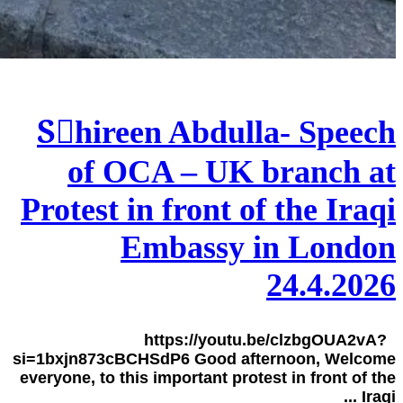
Sٍhireen Abdulla- Speech
of OCA – UK branch at
Protest in front of the Iraqi
Embassy in London
24.4.2026
https://youtu.be/clzbgOUA2vA?
si=1bxjn873cBCHSdP6 Good afternoon, Welcome
everyone, to this important protest in front of the
Iraqi ...