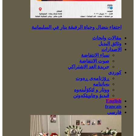
احتفاء بنضال وحياة الرفيقة ينار في السليمانية
مقالات وابحاث
وثائق البديل
الاصدارات
نساء الانتفاضة
صوت الانتفاضة
جريدة الغد الاشتراكي
کوردی
ڕۆژنامەی ڕەوت
بەیاننامە
ووتار و لێکۆڵینەوە
ڤیدیۆ وچاوپێکەوتن
English
français
فارسی