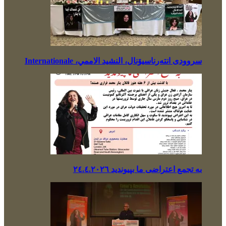
سروودی انتەرناسیۆنال، النشيد الاممي، Internationale
بە تجمع اعتراضی ما بپیوندید ٢٤.٤.٢٠٢٦