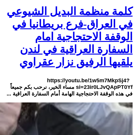
كلمة منظمة البديل الشيوعي
في العراق-فرع بريطانيا في
الوقفة الاحتجاجية امام
السفارة العراقية في لندن
يلقيها الرفيق نزار عقراوي
https://youtu.be/1w5m7MkpSj4?
si=23ir0LJvQApPT0Yf مساء الخير، نرحب بكم جميعاً
في هذه الوقفة الاحتجاجية الهامة أمام السفارة العراقية ...