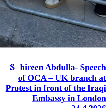
Sٍhireen Abdulla- Speech
of OCA – UK branch at
Protest in front of the Iraqi
Embassy in London