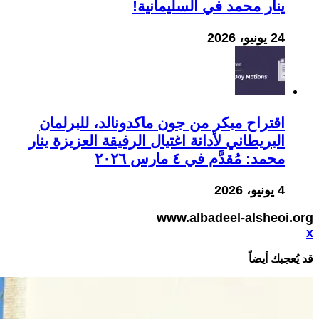
ينار محمد في السليمانية!
24 يونيو، 2026
اقتراح مبكر من جون ماكدونالد، للبرلمان
البريطاني لأدانة اغتيال الرفيقة العزيزة ينار
محمد: مُقدَّم في ٤ مارس ٢٠٢٦
4 يونيو، 2026
www.albadeel-alsheoi.org
x