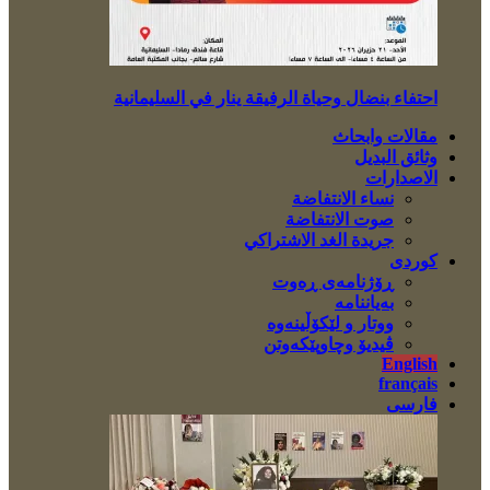
احتفاء بنضال وحياة الرفيقة ينار في السليمانية
مقالات وابحاث
وثائق البديل
الاصدارات
نساء الانتفاضة
صوت الانتفاضة
جريدة الغد الاشتراكي
کوردی
ڕۆژنامەی ڕەوت
بەیاننامە
ووتار و لێکۆڵینەوە
ڤیدیۆ وچاوپێکەوتن
English
français
فارسی