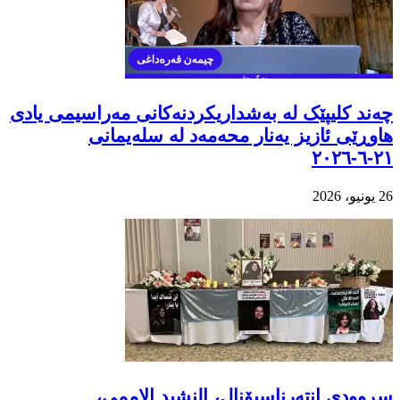
چەند کلیپێک لە بەشداریکردنەکانی مەراسیمی یادی
هاوڕێی ئازیز یەنار محەمەد لە سلەیمانی
٢١-٦-٢٠٢٦
26 يونيو، 2026
سروودی انتەرناسیۆنال، النشيد الاممي،