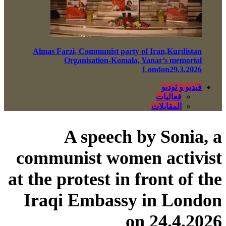
Almas Farzi, Communist party of Iran,Kurdistan
Organisation-Komala, Yanar’s memorial
London29.3.2026
فيديو و ئوديو
فعاليات
المقابلات
A speech by Sonia, a
communist women activist
at the protest in front of the
Iraqi Embassy in London
on 24.4.2026