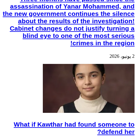
assassination of Yanar Mohammed, and
the new government continues the silence
about the results of the investigation!
Cabinet changes do not justify turning a
blind eye to one of the most serious
crimes in the region!
2 يونيو، 2026
What if Kawthar had found someone to
defend her?