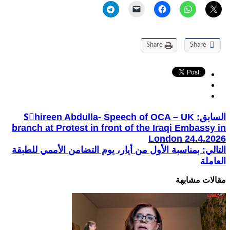
Share
Share
السابق:
Sٍhireen Abdulla- Speech of OCA – UK
branch at Protest in front of the Iraqi Embassy in
London 24.4.2026
التالي:
بمناسبة الأول من أيار، يوم التضامن الأممي للطبقة
العاملة
مقالات مشابهة