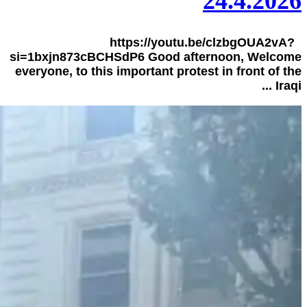
24.4.2026
https://youtu.be/clzbgOUA2vA?
si=1bxjn873cBCHSdP6 Good afternoon, Welcome
everyone, to this important protest in front of the
Iraqi ...