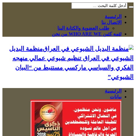
الرئيسية
الاتصال بنا
طلب العضوية والكتابة الينا
ئێمە کێین WHO ARE WE من نحن
منظمة البديل
الشيوعي في العراق تنظيم شيوعي عمالي منهجه
الفكري والسياسي ماركسي مستنبط من “البيان
الشيوعي”
الرئيسية
بيانات