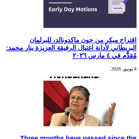
اقتراح مبكر من جون ماكدونالد، للبرلمان
البريطاني لأدانة اغتيال الرفيقة العزيزة ينار محمد:
مُقدَّم في ٤ مارس ٢٠٢٦
4 يونيو، 2026
Three months have passed since the