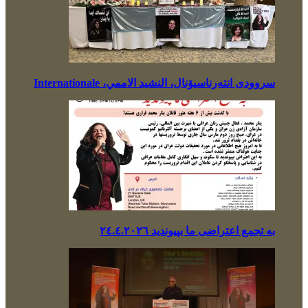
سروودی انتەرناسیۆنال، النشيد الاممي، Internationale
بە تجمع اعتراضی ما بپیوندید ٢٤.٤.٢٠٢٦