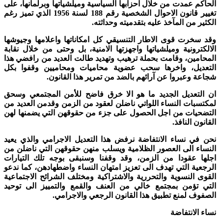
الحاكم عمدت من خلال احزابها السياسية وميلشياتها وبرلمانها، على
تغيير قانون الاحوال الشخصية رقم 188 لسنة 1956 الذي تميز رغم
الكثير من المآخذ عليه بتقدميته وحداثته.
وقد سخرت قوى الاطار التنسيقي كل امكاناتها واعلامها وجيوشها
الالكترونية وميلشياتها واجهزتها الامنية، بل وحتى من خلال نقابة
المحامين، وقامت بحملة ترهيب وتهديد طالت العديد من رافضي هذا
التعديل، واخرها سحب عضوية محاميات ومحاميين وقفوا بكل
شجاعة وعبروا عن آرائهم بالضد من تمرير هذا القانون.
ان التعديل الجديد ما هو الا خرق فاضح للأمن المجتمعي وسحق
لمكتسبات النساء اللواتي ناضلن لعقود من الزمن وقدمن العديد من
التضحيات من اجل الحصول على جزء من حقوقهن التي يضمنها لهن
القانون النافذ.
نحن في نساء الانتفاضة نرفض هذا التعديل الاجرامي والذي يعيد
النساء الى العصور الظلامية ويسلب منهن حقوقهن التي ناضلن من
اجلها عقودا من الزمن، وقد وقفنا وسنبقى بوجه تلك التيارات
الرجعية التي تهدف الى تعزيز امتهان النساء واضطهادهن، كما ندعو
القوى النسوية والتحررية والاشتراكية ومختلف الشرائح الاجتماعية
التي تؤمن بمجتمع خالي من العنف والقمع والتمييز الى توحيد
الصفوف لمنع تطبيق هذا القانون الرجعي والاجرامي.
نساء الانتفاضة