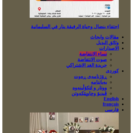
احتفاء بنضال وحياة الرفيقة ينار في السليمانية
مقالات وابحاث
وثائق البديل
الاصدارات
نساء الانتفاضة
صوت الانتفاضة
جريدة الغد الاشتراكي
کوردی
ڕۆژنامەی ڕەوت
بەیاننامە
ووتار و لێکۆڵینەوە
ڤیدیۆ وچاوپێکەوتن
English
français
فارسی