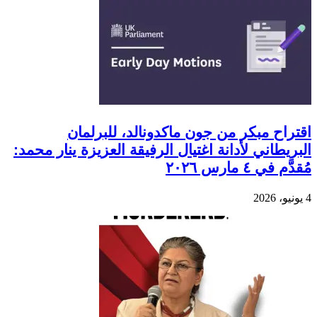
اقتراح مبكر من جون ماكدونالد، للبرلمان
البريطاني لأدانة اغتيال الرفيقة العزيزة ينار محمد:
مُقدَّم في ٤ مارس ٢٠٢٦
4 يونيو، 2026