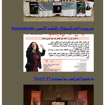
سروودی انتەرناسیۆنال، النشيد الاممي، Internationale
بە تجمع اعتراضی ما بپیوندید ٢٤.٤.٢٠٢٦