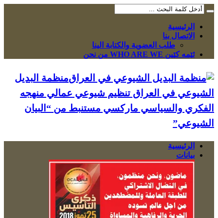
الرئيسية
الاتصال بنا
طلب العضوية والكتابة الينا
ئێمە کێین WHO ARE WE من نحن
منظمة البديل
الشيوعي في العراق تنظيم شيوعي عمالي منهجه
الفكري والسياسي ماركسي مستنبط من “البيان
الشيوعي”
الرئيسية
بيانات