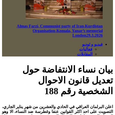
Almas Farzi, Communist party of Iran,Kurdistan
Organisation-Komala, Yanar’s memorial
London29.3.2026
فيديو و ئوديو
فعاليات
المقابلات
بيان نساء الانتفاضة حول
تعديل قانون الاحوال
الشخصية رقم 188
اعلن البرلمان العراقي في الحادي والعشرين من شهر يناير الجاري،
التصويت على احد اكثر القوانين عنفا وغطرسة ضد النساء، الا وهو