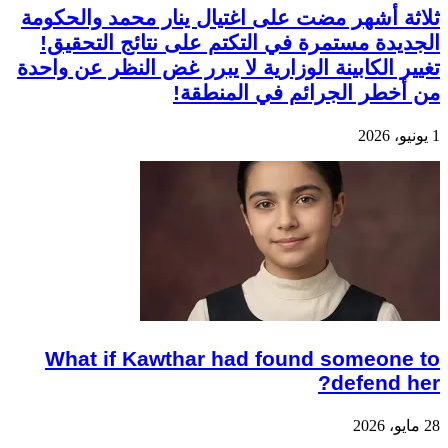
ثلاثة أشهر مضت على اغتيال ينار محمد والحكومة
الجديدة مستمرة في التكتم على نتائج التحقيق!
تغيير الكابينة الوزارية لا يبرر غض النظر عن واحدة
من أخطر الجرائم في المنطقة!
1 يونيو، 2026
What if Kawthar had found someone to
defend her?
28 مايو، 2026