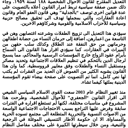
التعديل المقترح لقانون الاحوال الشخصية ١٨٨ لسنة ١٩٥٩. وجاء
ذلك ضمن صفقة سياسية تربط امرار القانون أعلاه بالتصويت على
عدة قوانين اخرى توصف “بالجدلية” وهي قانون العفو العام وقانون
اعادة العقارات، والتي بمجملها تهدف الى تحقيق مصالح حزبية
وسياسية للأحزاب الاسلامية والقومية وشركاؤهم الاخرين.
سيؤدي هذا التعديل الى تزويج الطفلات وشرعنه اغتصابهن وهن في
التاسعة من اعمارهن، اضافة إلى حرمان النساء من حضانة اطفالهن
وحرمانهن من حق النفقة عند الطلاق وكذلك سلب حقهن من
الميراث في العقارات، كما سيؤدي اقرار هذا القانون الى السماح
بأبرام عقود الزواج خارج المؤسسات الرسمية والمحاكم، مما يسمح
لرجال الدين بالتحكم في تنظيم العلاقات الاجتماعية وتحديد مصائر
ومستقبل النساء والطفلات وفق معايير قرووسطية. كما وان هذا
القانون يشوبه الكثير من الغموض لان العديد من الفقرات لم يكتب
لها نص كامل، انما تم التصويت على صفحة بيضاء تقوم المؤسسة
الدينية بملئها كيفما تشاء.
منذ تغيير النظام عام 2003 سعت القوى الاسلام السياسي الشيعي
الى اقرار القانون “الجعفري” للأحوال الشخصية، وطرحت هذا
المشروع في مناسبات مختلفة، لكنها لم تستطع اقراره في الفترات
سابقة وفرض عليها التراجع بسبب الاحتجاجات الاجتماعية الواسعة
من الاصوات النسوية والتحررية المتطلعة الى مجتمع تسوده الحرية
والمساواة. الا ان حكومة الاطار التنسيقي الموغلة في الرجعية
والتبعية، ومن خلال سيطرتها الكبيرة على مختلف مفاصل النظام