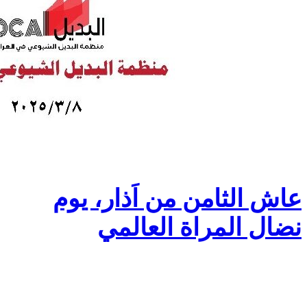
عاش الثامن من اَذار، يوم
نضال المراة العالمي