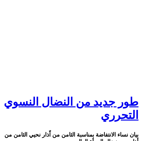
طور جديد من النضال النسوي
التحرري
بيان نساء الانتفاضة بمناسبة الثامن من اّذار نحيي الثامن من