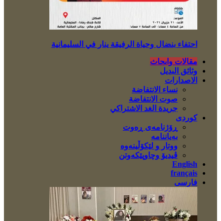
احتفاء بنضال وحياة الرفيقة ينار في السليمانية
مقالات وابحاث
وثائق البديل
الاصدارات
نساء الانتفاضة
صوت الانتفاضة
جريدة الغد الاشتراكي
کوردی
ڕۆژنامەی ڕەوت
بەیاننامە
ووتار و لێکۆڵینەوە
ڤیدیۆ وچاوپێکەوتن
English
français
فارسی