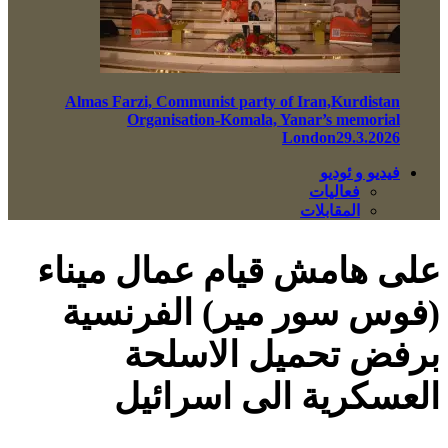
Almas Farzi, Communist party of Iran,Kurdistan
Organisation-Komala, Yanar’s memorial
London29.3.2026
فيديو و ئوديو
فعاليات
المقابلات
على هامش قيام عمال ميناء
(فوس سور مير) الفرنسية
برفض تحميل الاسلحة
العسكرية الى اسرائيل