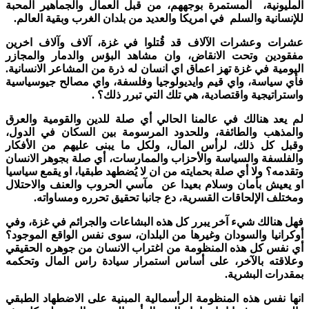
المليونية، المستمرة بوجههم، من قبل العمال والجماهير المحبة
للإنسانية والسلم في امريكا والعديد من بلدان الغرب وبقية العالم.
عشرات وعشرات الآلاف قد قُتلوا في غزة، آلاف وآلاف اخرين
مفقودين وتحت الانقاض، وان مشاهد البؤس والدمار والمجازر
اليومية في غزة تهز اعماق اي انسان له ذرة من المشاعر الانسانية.
فأي سياسة، واي قيم وايديولوجيا وفلسفة، واي مصالح جيوسياسية
واستراتيجية واقتصادية، هي تلك التي تبرر ذلك؟ .
لم يعد هنالك في عالمنا الحالي أي صلة للدين والقومية والعرق
والمذهب والطائفة، وللحدود المرسومة بين السكان في الدول،
وقبل كل ذلك، لرأس المال، ولكل ما يبنى عليهم من الأفكار
والفلسفة والسياسة والأحزاب والممارسات، أي صلة بجوهر الانسان
وتقدمه؟ ولا أي صلة بحمايته من ان لا يُضطهد طبقيا، او يقمع سياسيا
او يعيش بأمان وسلام بعيدا عن مآسي الحروب والعنف والاحتلال
ومختلف الإلحاقات القسرية، دع جانبا تحقيق تحرره ومساواته.
فهل هنالك شيء آخر يبرر كل هذه البشاعات والجرائم في غزة، وفي
أوكرانيا والسودان وغيرها من البلدان، سوى نفس الواقع الموجود؟
أي نفس كل هذه المنظومة من اغتراب الانسان من جوهره الحقيقي
وعلاقته بالآخر، على أساس استمرار سيادة راس المال وتحكمه
بمقدرات البشرية.
انها نفس هذه المنظومة الرأسمالية المبنية على الاضطهاد الطبقي