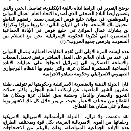
يوضح التقرير في الرابط ادناه باللغة الإنكليزية، تفاصيل الخبر، والذي
يتضمن أيضا البلاغ الصحفي الذي أصدره الاتحاد العام لعمال الموانئ
والموظفين، في موانئ خليج فوس الفرنسي بصدد رفضهم القاطع
لتحميل تلك الأسلحة. جاء في البيان التالي: “نكررها مرارًا وتكرارًا:
لن يشارك عمال الموانئ في خليج فوس في الإبادة الجماعية
المستمرة التي تُدبّرها الحكومة الإسرائيلية. نحن مع السلام بين
الشعوب، ونرفض جميع الحروب”.(1)
هذه ليست المرة الاولى التي تُقدِم النقابات العمالية وعمال الموانئ
في عدد من بلدان العالم على العمل المباشر برفض تحميل المعدات
والاسلحة العسكرية الى إسرائيل احتجاجا على عمليات الابادة
الجماعية المستمرة لسكان غزة، والتي يقوم بها النظام البرجوازي
الصهيوني الاسرائيلي وحكومة نتنياهو الاجرامية.
فان الدولة الدينية والعنصرية الاسرائيلية وحكومتها لم تتوقف، طيلة
عشرين الشهر الماضية، عن ارتكاب ابشع المجازر واكثر حملات
التجويع والحصار والدمار وحشية بحق اطفال غزة وسكان هذا
القطاع من مختلف الاعمار بحيث لم يمر خلال كل تلك الاشهر يوما
بسلام على سكان هذا القطاع.
لقد دعمت، ولا تزال، الدولة الرأسمالية الامبريالية الامريكية
وحلفائها من القوى الامبريالية الغربية، بكل قوة وبمختلف الطرق،
هذه الابادة الجماعية المتواصلة، وذلك بالرغم من الاحتجاجات