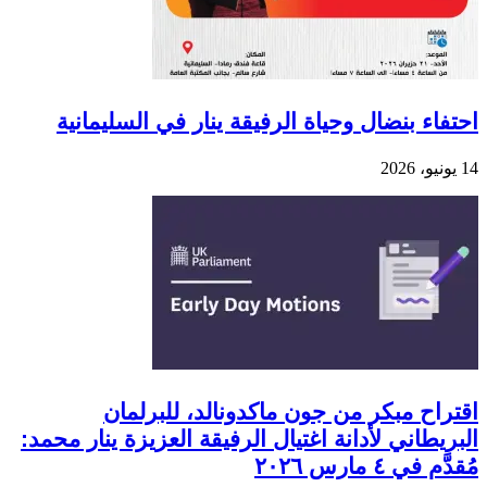
احتفاء بنضال وحياة الرفيقة ينار في السليمانية
14 يونيو، 2026
اقتراح مبكر من جون ماكدونالد، للبرلمان
البريطاني لأدانة اغتيال الرفيقة العزيزة ينار محمد:
مُقدَّم في ٤ مارس ٢٠٢٦