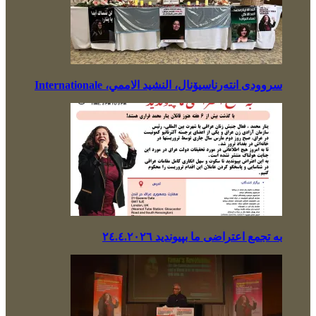
سروودی انتەرناسیۆنال، النشيد الاممي، Internationale
بە تجمع اعتراضی ما بپیوندید ٢٤.٤.٢٠٢٦