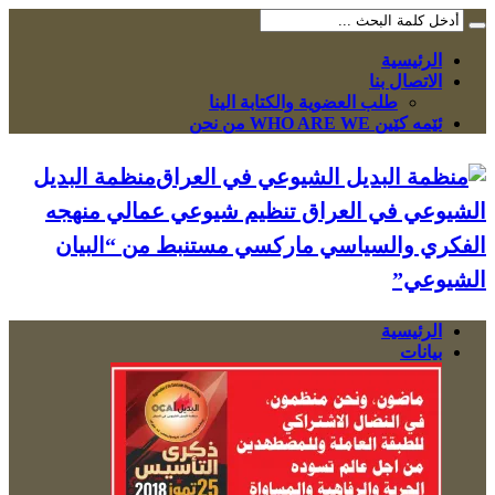
الرئيسية
الاتصال بنا
طلب العضوية والكتابة الينا
ئێمە کێین WHO ARE WE من نحن
منظمة البديل
الشيوعي في العراق تنظيم شيوعي عمالي منهجه
الفكري والسياسي ماركسي مستنبط من “البيان
الشيوعي”
الرئيسية
بيانات