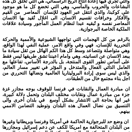
والتي تجري فيها إعادة انتاج الربح الرأسمالي، هي التي تخلق كل هذه
البشاعات والحروب والمآسي، وهي التي تخضع كل ما هو موجود
على كوكبنا، والذي انتقل عبر العهود للإنسان المعاصر من القيم
والأفكار وخرافات تقسيم الانسان، الى اغلال تُقيد بها الانسان
المعاصر نفسه و تُبقيه عبدا لنظام العمل المأجور وسيادة علاقات
الملكية الخاصة البرجوازية.
بالرغم من كل الهجمات التي تواجهها الشيوعية والأممية والحركة
التحررية للإنسان، فهي وفي واقع الامر، عملية النفي لهذا الواقع،
وهي متواصلة وتتصاعد وسط كل هذا الكم الهائل من ثقل سيادة ما
يبعد الانسان عن انسانيته. وهي وامام اعيننا تشق طريقها ليس فقط
على أساس تطور القوى المنتجة، بل بالدرجة الأساس، تفاعلها مع
العامل الذاتي الفعال والمتدخل و المؤثر في تغيير مسار العالم،
والذي ليس سوى إرادة البروليتاريا العالمية ونضالها التحرري من
اجل بناء مجتمع خال من الطبقات.
ان مبادرة العمال والنقابات في فرنسا للوقوف بوجه مجازر غزة
جزء من مبادرة عمال ونقابات مختلف البلدان وتحمل دلالة كبيرة،
غير انها بحاجة الى الانتشار بشكل أوسع في بلدان أخرى والى
التنسيق بين نضال العمال هذه البلدان وتوطيد التضامن الاممي
بينهم.
ان وضع حد للبرجوازية الحاكمة في أمريكا وفرنسا وبريطانيا وغيرها
من البلدان المتحالفة مع امريكا للكف عن دعم إسرائيل ومجازرها