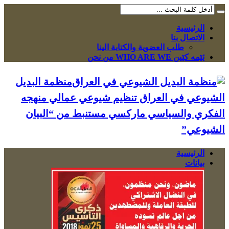
الرئيسية
الاتصال بنا
طلب العضوية والكتابة الينا
ئێمە کێین WHO ARE WE من نحن
منظمة البديل
الشيوعي في العراق تنظيم شيوعي عمالي منهجه
الفكري والسياسي ماركسي مستنبط من “البيان
الشيوعي”
الرئيسية
بيانات