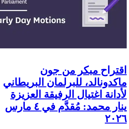
اقتراح مبكر من جون
ماكدونالد، للبرلمان البريطاني
لأدانة اغتيال الرفيقة العزيزة
ينار محمد: مُقدَّم في ٤ مارس
٢٠٢٦