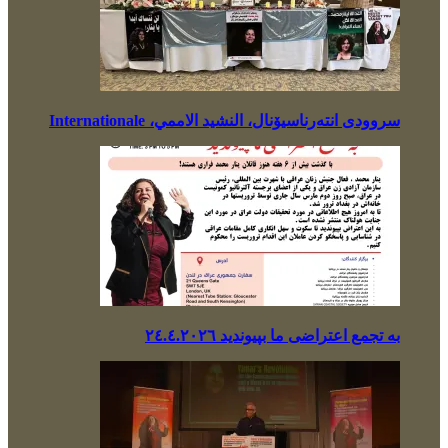
سروودی انتەرناسیۆنال، النشيد الاممي، Internationale
بە تجمع اعتراضی ما بپیوندید ٢٤.٤.٢٠٢٦