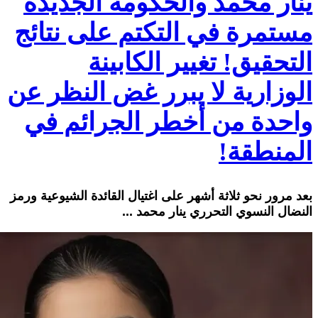
ينار محمد والحكومة الجديدة
مستمرة في التكتم على نتائج
التحقيق! تغيير الكابينة
الوزارية لا يبرر غض النظر عن
واحدة من أخطر الجرائم في
المنطقة!
بعد مرور نحو ثلاثة أشهر على اغتيال القائدة الشيوعية ورمز
النضال النسوي التحرري ينار محمد ...