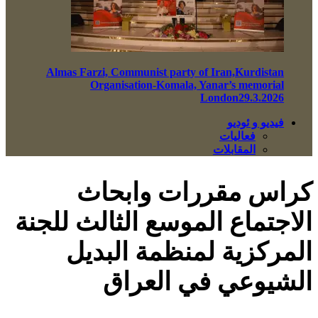
Almas Farzi, Communist party of Iran,Kurdistan
Organisation-Komala, Yanar’s memorial
London29.3.2026
فيديو و ئوديو
فعاليات
المقابلات
كراس مقررات وابحاث
الاجتماع الموسع الثالث للجنة
المركزية لمنظمة البديل
الشيوعي في العراق