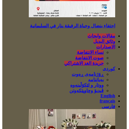
احتفاء بنضال وحياة الرفيقة ينار في السليمانية
مقالات وابحاث
وثائق البديل
الاصدارات
نساء الانتفاضة
صوت الانتفاضة
جريدة الغد الاشتراكي
کوردی
ڕۆژنامەی ڕەوت
بەیاننامە
ووتار و لێکۆڵینەوە
ڤیدیۆ وچاوپێکەوتن
English
français
فارسی