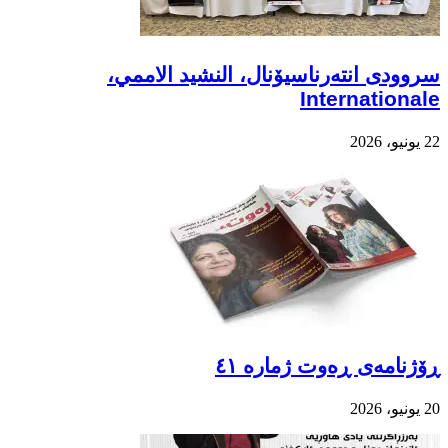
سروودی انتەرناسیۆنال، النشيد الاممي،
Internationale
22 يونيو، 2026
ڕۆژنامەی ڕەوت ژمارە ٤١
20 يونيو، 2026