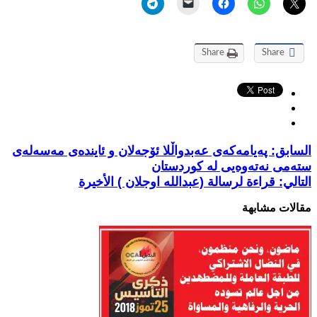
Share
Share
السابق:
پەیامەکەی عەبدواڵلا ئۆجەلان و ئایندەی مەسەلەی
ستەمی نەتەوەیی لە کوردستان
التالي:
قراءة لرسالة (عبدالله اوجلان ) الأخيرة
مقالات مشابهة