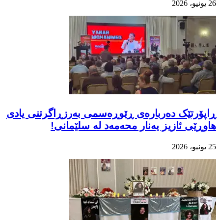
26 يونيو، 2026
ڕاپۆرتێک دەربارەی ڕێوڕەسمی بەرزڕاگرتنی یادی
هاوڕێی ئازیز یەنار محەمەد لە سلێمانی!
25 يونيو، 2026