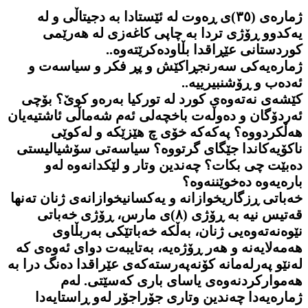
ژمارەی (٣٥)ی ڕەوت لە ئێستادا بە دجیتاڵی و لە
یەکدوو ڕۆژی تردا بە چاپی کاغەزی لە هەرێمی
کوردستانی عێڕاقدا بڵاودەکرێتەوە..
ژمارەیەکی سەرنجڕاکێش و پڕ فکر و سیاسەت و
ئەدەب و ڕۆشنبیرییە..
کێشەی نەتەوەی کورد لە تورکیا بەرەو کوێ؟ بۆچی
ئەردۆگان و دەوڵەت باخچەلی ئەم شەماڵی ئاشتیەیان
هەڵکردووە؟ پەکەکە خۆی چ هێزێکە و لەکوێی
ناکۆیەکاندا جێگای گرتووە؟ سیاسەتی سۆشیالیستی
دەبێت چی بکات؟ چەندین وتار و لێکدانەوە لەو
بارەیەوە دەخوێننەوە؟
خەباتی ڕزگاریخوازانە و یەکسانیخوازانەی ژنان تەنها
قەتیس نیە بە ڕۆژی (٨)ی مارس، ڕۆژی خەباتی
نێوەنەتەوەیی ژنان، بەڵکە خەباتێکی بەربڵاوی
هەمەلایەنە و هەر ڕۆژەیە، بەتایبەت دوای ئەوەی کە
لەنێو پەرلەمانە کۆنەپەرستەکەی عێراقدا دەنگ درا بە
هەموارکردنەوەی یاسای باری کەسێتی. لەم
ژمارەیەدا چەندین وتاری جۆراجۆر لەو ڕاستایەدا