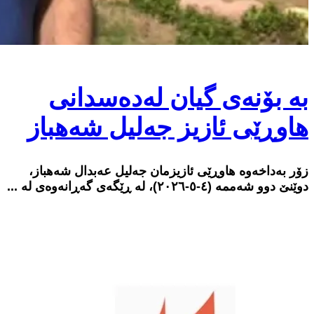
بە بۆنەی گیان لەدەسدانی
هاوڕێی ئازیز جەلیل شەهباز
زۆر بەداخەوە هاوڕێی ئازیزمان جەلیل عەبدال شەهباز،
دوێنێ دوو شەممە (٤-٥-٢٠٢٦)، لە ڕێگەی گەڕانەوەی لە ...