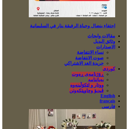
احتفاء بنضال وحياة الرفيقة ينار في السليمانية
مقالات وابحاث
وثائق البديل
الاصدارات
نساء الانتفاضة
صوت الانتفاضة
جريدة الغد الاشتراكي
کوردی
ڕۆژنامەی ڕەوت
بەیاننامە
ووتار و لێکۆڵینەوە
ڤیدیۆ وچاوپێکەوتن
English
français
فارسی