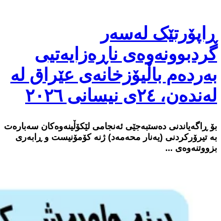
ڕاپۆرتێک لەسەر
گردبوونەوەی ناڕەزایەتیی
بەردەم باڵیۆزخانەی عێراق لە
لەندەن، ٢٤ی نیسانی ٢٠٢٦
بۆ ڕاگەیاندنی دەستبەجێی ئەنجامی لێکۆڵینەوەکان سەبارەت
بە تیرۆرکردنی (یەنار محەمەد) ژنە کۆمۆنیست و ڕابەری
بزووتنەوەی ...