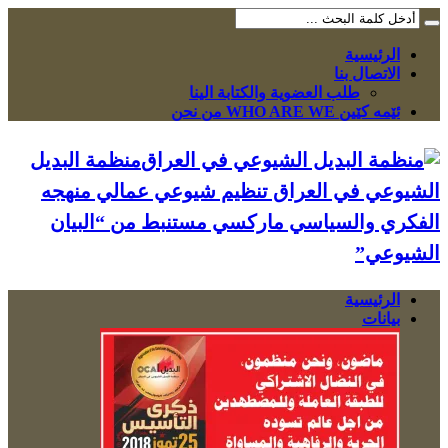
الرئيسية
الاتصال بنا
طلب العضوية والكتابة الينا
ئێمە کێین WHO ARE WE من نحن
منظمة البديل
الشيوعي في العراق تنظيم شيوعي عمالي منهجه
الفكري والسياسي ماركسي مستنبط من “البيان
الشيوعي”
الرئيسية
بيانات