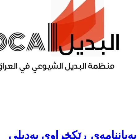
بەیاننامەی ڕێکخراوی بەدیلی