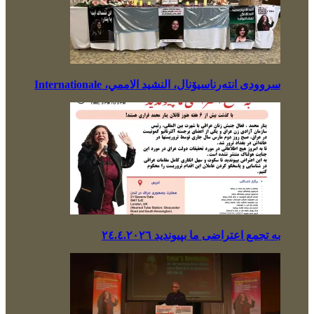
سروودی انتەرناسیۆنال، النشيد الاممي، Internationale
بە تجمع اعتراضی ما بپیوندید ٢٤.٤.٢٠٢٦