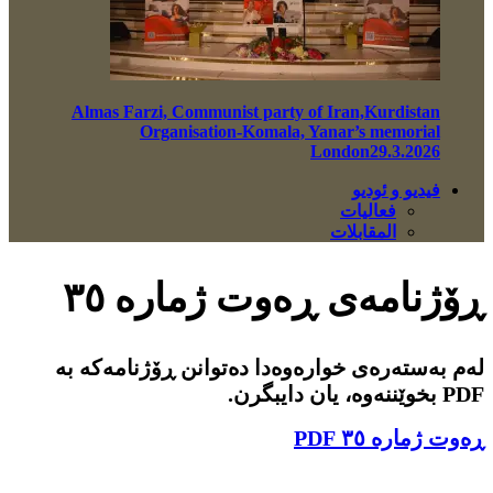
Almas Farzi, Communist party of Iran,Kurdistan
Organisation-Komala, Yanar’s memorial
London29.3.2026
فيديو و ئوديو
فعاليات
المقابلات
ڕۆژنامەی ڕەوت ژمارە ٣٥
لەم بەستەرەی خوارەوەدا دەتوانن ڕۆژنامەکە بە
PDF بخوێننەوە، یان دایبگرن.
ڕەوت ژمارە ٣٥ PDF