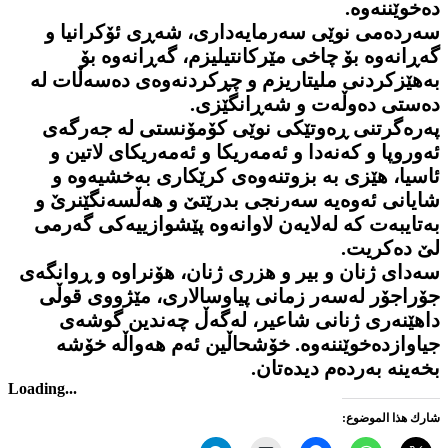
دەخوێننەوە.
سەردەمی نوێی سەرمایەداری، شەڕی ئۆکرانیا و
گەڕانەوە بۆ چاخی مێرکانتیلیزم، گەڕانەوە بۆ
بەهێزکردنی ملیتاریزم و چڕکردنەوەی دەسەڵات لە
دەستی دەوڵەت و شەڕانگێزی.
پەرەگرتنی ڕەوتێکی نوێی کۆمۆنستی لە جەرگەی
ئەوروپا و کەنەدا و ئەمەریکا و ئەمەریکای لاتین و
ئاسیا، هێزی بە بزوتنەوەی کرێکاری بەخشیەوە و
شایانی ئەوەیە سەرنجی بدرێتێ و هەڵسەنگێنرێ و
بەتایبەت کە لەلایەن لاوانەوە پێشوازییەکی گەرمی
لێ دەکریت.
سەدای ژنان و بیر و هزری ژنان، هۆنراوە و ڕوانگەی
جۆراجۆر لەسەر زمانی پیاوسالاری، مێژووی قوڵی
داهێنەری ژنانی شاعیر، لەگەڵ چەندین گوشەی
جیاوازدەخوێننەوە. خۆشحاڵین ئەم هەواڵە خۆشە
بخەینە بەردەم دیدەتان.
Loading...
شارك هذا الموضوع: