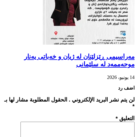
مەراسیمی ڕێزلێنان لە ژیان و خەباتی یەنار
موحەممەد لە سلێمانی
14 يونيو، 2026
اضف رد
لن يتم نشر البريد الإلكتروني . الحقول المطلوبة مشار لها بـ
*
التعليق
*