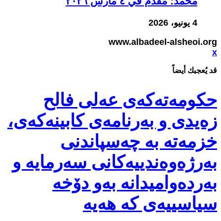
محمد: مُقدَّم في ٤ مارس ٢٠٢٦
4 يونيو، 2026
www.albadeel-alsheoi.org
x
حکومەتەکەی عەلی فالح
زەیدی و بەرنامەی کابینەکەی،
خزمەتە بە چەسپاندنی
بەرژەوەندییەکانی سەرمایە و
بەردەوامیدانە بەو دۆخە
سیاسییەی کە هەیە