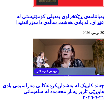
بەیاننامەی ڕێکخراوی بەدیلی کۆمۆنیستی لە
عێڕاق، لە یادی هەشت ساڵەی دامەزراندنیدا
30 يوليو، 2026
چەند کلیپێک لە بەشداریکردنەکانی مەراسیمی یادی
هاوڕێی ئازیز یەنار محەمەد لە سلەیمانی
٢١-٦-٢٠٢٦