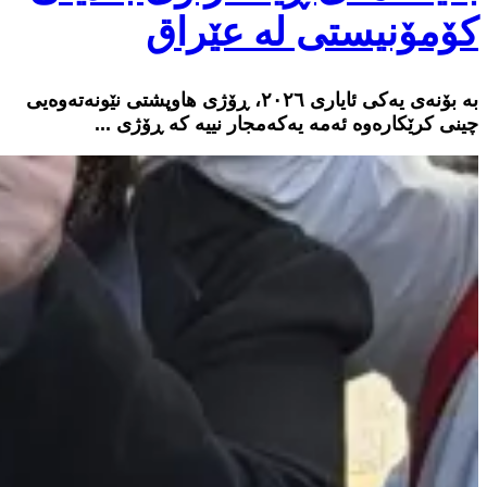
کۆمۆنیستی لە عێراق
بە بۆنەی یەکی ئایاری ٢٠٢٦، ڕۆژی هاوپشتی نێونەتەوەیی
چینی کرێکارەوە ئەمە یەکەمجار نییە کە ڕۆژی ...